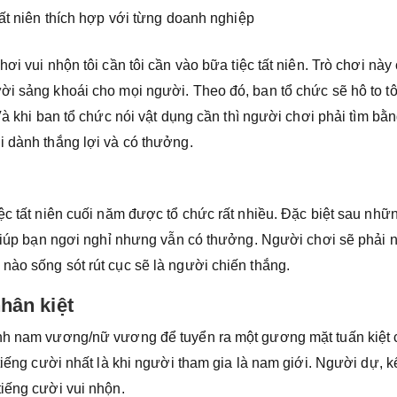
 tất niên thích hợp với từng doanh nghiệp
ơi vui nhộn tôi cần tôi cần vào bữa tiệc tất niên. Trò chơi này
ời sảng khoái cho mọi người. Theo đó, ban tổ chức sẽ hô to tô
Và khi ban tổ chức nói vật dụng cần thì người chơi phải tìm bằ
i dành thắng lợi và có thưởng.
ệc tất niên cuối năm được tổ chức rất nhiều. Đặc biệt sau nhữ
 giúp bạn ngơi nghỉ nhưng vẫn có thưởng. Người chơi sẽ phải n
nào sống sót rút cục sẽ là người chiến thắng.
hân kiệt
ình nam vương/nữ vương để tuyển ra một gương mặt tuấn kiệt 
tiếng cười nhất là khi người tham gia là nam giới. Người dự, k
tiếng cười vui nhộn.