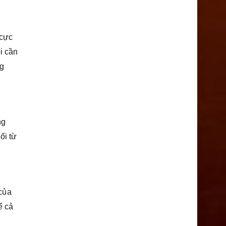
 cực
i cần
ng
ng
ối từ
của
ể cả