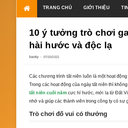
Skip
TRANG CHỦ
GIỚI THIỆU
TI
to
content
10 ý tưởng trò chơi g
hài hước và độc lạ
baoky
07/10/2022
Các chương trình tất niên luôn là một hoạt động
Trong các hoạt động của ngày tất niên thì không
tất niên cuối năm
cực hí hước, mới lạ từ
Đất Vi
nhớ và giúp các thành viên trong công ty có sự 
Trò chơi đố vui có thưởng