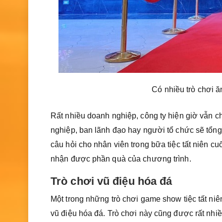
Có nhiều trò chơi ă
Rất nhiều doanh nghiệp, công ty hiện giờ vẫn ch
nghiệp, ban lãnh đạo hay người tổ chức sẽ tổng
câu hỏi cho nhân viên trong bữa tiệc tất niên c
nhận được phần quà của chương trình.
Trò chơi vũ điệu hóa đá
Một trong những trò chơi game show tiệc tất ni
vũ điệu hóa đá. Trò chơi này cũng được rất nh