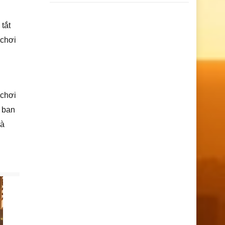
tắt
 chơi
 chơi
ì ban
và