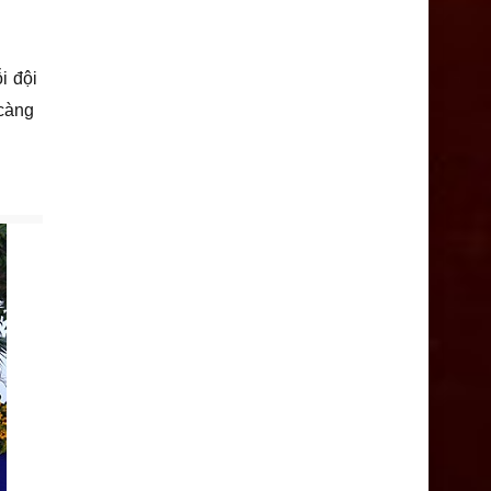
i đội
 càng