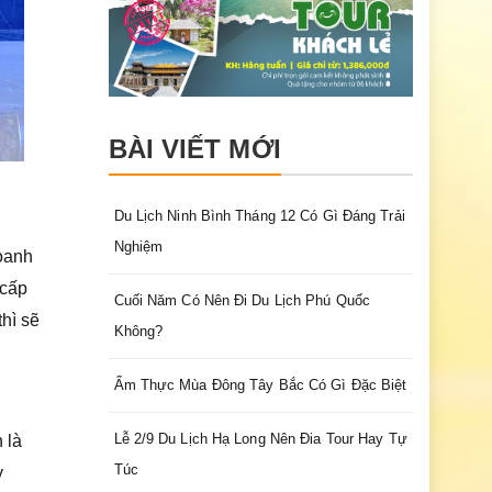
BÀI VIẾT MỚI
Du Lịch Ninh Bình Tháng 12 Có Gì Đáng Trải
Nghiệm
doanh
 cấp
Cuối Năm Có Nên Đi Du Lịch Phú Quốc
thì sẽ
Không?
Ẩm Thực Mùa Đông Tây Bắc Có Gì Đặc Biệt
Lễ 2/9 Du Lịch Hạ Long Nên Đia Tour Hay Tự
 là
Túc
y