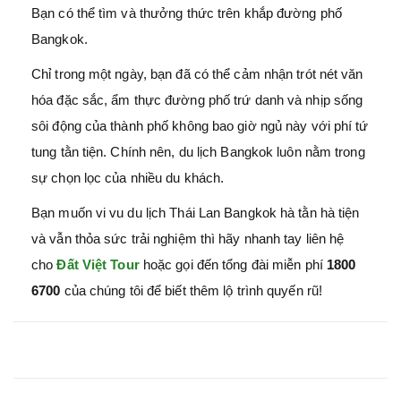
Bạn có thể tìm và thưởng thức trên khắp đường phố
Bangkok.
Chỉ trong một ngày, bạn đã có thể cảm nhận trót nét văn
hóa đặc sắc, ẩm thực đường phố trứ danh và nhịp sống
sôi động của thành phố không bao giờ ngủ này với phí tứ
tung tằn tiện. Chính nên, du lịch Bangkok luôn nằm trong
sự chọn lọc của nhiều du khách.
Bạn muốn vi vu du lịch Thái Lan Bangkok hà tằn hà tiện
và vẫn thỏa sức trải nghiệm thì hãy nhanh tay liên hệ
cho
Đất Việt Tour
hoặc gọi đến tổng đài miễn phí
1800
6700
của chúng tôi để biết thêm lộ trình quyến rũ!