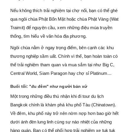
Nếu không thích trải nghiệm tại chợ nổi, bạn có thể ghé
qua ngôi chùa Phật Bốn Mặt hoặc chùa Phật Vàng (Wat
Traimit) để nguyện cầu, xem những điệu múa truyền
thống, tìm hiểu về văn hóa địa phương.
Ngôi chùa nằm ở ngay trọng điểm, bên cạnh các khu
thương nghiệp sầm uất. Chính vì thế, bạn hoàn toàn có
thể trải nghiệm tham quan và mua sắm tại như Big C,
Central World, Siam Paragon hay chợ sỉ Platinum…
Buổi tối: "đu đêm" như người bản xứ
Một trong những điều thú nhận khi đi tour du lịch
Bangkok chính là khám phá khu phố Tàu (Chinatown).
Về đêm, khu phố này trở nên nờm nợp hơn bao giờ hết
dưới ánh đèn lung linh cùng sự náo nhiệt của những
hàng quán. Bạn có thể phối hợp trải nghiệm xe tuk tuk