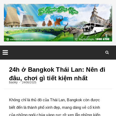
Skip
to
24h ở Bangkok Thái Lan: Nên đi
content
đâu, chơi gì tiết kiệm nhất
baoky
24/06/2025
Không chỉ là thủ đô của Thái Lan, Bangkok còn được
biết đến là thành phố xinh đẹp, mang dáng vẻ cổ kính
của những ngôi chùa vàng rực rỡ xen lẫn những kiến