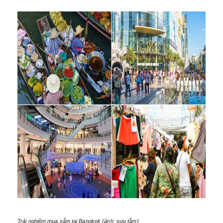
Trải nghiệm mua sắm tại Bangkok (ảnh: sưu tầm)