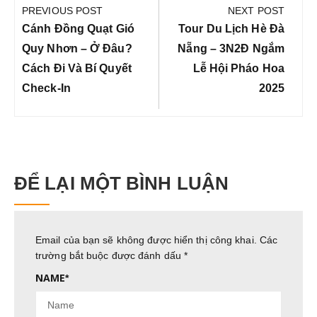
hướng
PREVIOUS POST
NEXT POST
bài
Previous
Next
Cánh Đồng Quạt Gió
Tour Du Lịch Hè Đà
viết
Post:
Post:
Quy Nhơn – Ở Đâu?
Nẵng – 3N2Đ Ngắm
Cách Đi Và Bí Quyết
Lễ Hội Pháo Hoa
Check-In
2025
ĐỂ LẠI MỘT BÌNH LUẬN
Email của bạn sẽ không được hiển thị công khai.
Các
trường bắt buộc được đánh dấu
*
NAME
*