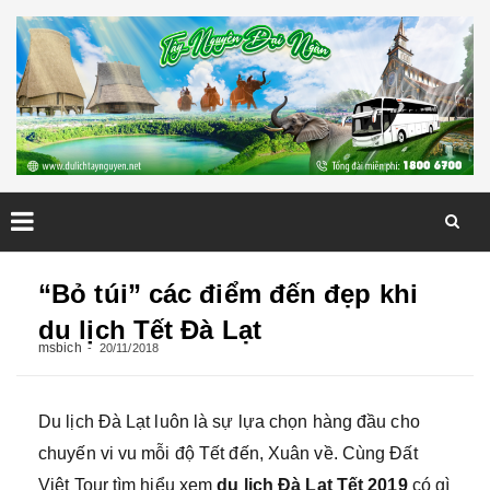
Skip
to
“Bỏ túi” các điểm đến đẹp khi
content
du lịch Tết Đà Lạt
msbich
20/11/2018
Du lịch Đà Lạt luôn là sự lựa chọn hàng đầu cho
chuyến vi vu mỗi độ Tết đến, Xuân về. Cùng Đất
Việt Tour tìm hiểu xem
du lịch Đà Lạt Tết 2019
có gì