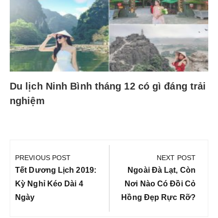
Du lịch Ninh Bình tháng 12 có gì đáng trải
nghiệm
Điều
hướng
PREVIOUS POST
NEXT POST
bài
Previous
Next
Tết Dương Lịch 2019:
Ngoài Đà Lạt, Còn
viết
Post:
Post:
Kỳ Nghỉ Kéo Dài 4
Nơi Nào Có Đồi Cỏ
Ngày
Hồng Đẹp Rực Rỡ?