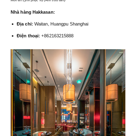
Món ăn Lynn phục vụ (Ảnh sưu tầm)
Nhà hàng Hakkasan:
Địa chỉ:
Waitan, Huangpu Shanghai
Điện thoại:
+862163215888