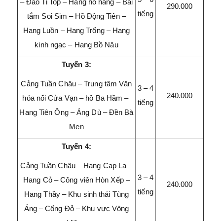
– Đảo Ti Top – Hang hổ hang – Bãi
290.000
tiếng
tắm Soi Sim – Hồ Động Tiên –
Hang Luồn – Hang Trống – Hang
kinh ngạc – Hang Bồ Nâu
Tuyến 3:
Cảng Tuần Châu – Trung tâm Văn
3 – 4
240.000
hóa nổi Cửa Vạn – hồ Ba Hầm –
tiếng
Hang Tiên Ông – Áng Dù – Đền Bà
Men
Tuyến 4:
Cảng Tuần Châu – Hang Cạp La –
3 – 4
Hang Cỏ – Công viên Hòn Xếp –
240.000
tiếng
Hang Thầy – Khu sinh thái Tùng
Áng – Cống Đỏ – Khu vực Vông