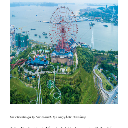
Vui chơi thả ga tại Sun World Hạ Long (Ảnh: Sưu tầm)