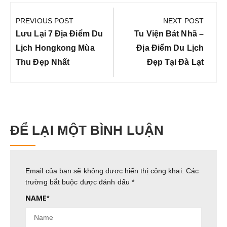
Điều
hướng
PREVIOUS POST
NEXT POST
bài
Previous
Next
Lưu Lại 7 Địa Điểm Du
Tu Viện Bát Nhã –
viết
Post:
Post:
Lịch Hongkong Mùa
Địa Điểm Du Lịch
Thu Đẹp Nhất
Đẹp Tại Đà Lạt
ĐỂ LẠI MỘT BÌNH LUẬN
Email của bạn sẽ không được hiển thị công khai.
Các
trường bắt buộc được đánh dấu
*
NAME
*