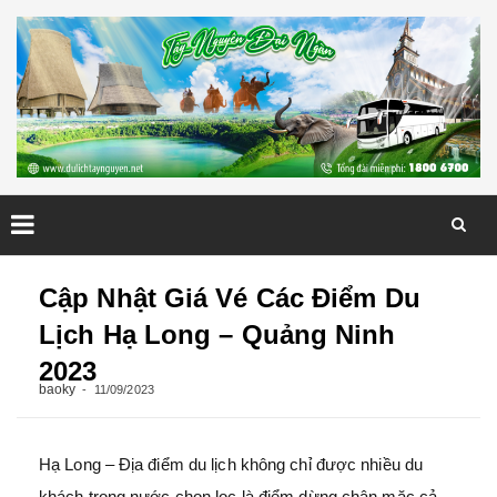
Skip
to
Cập Nhật Giá Vé Các Điểm Du
content
Lịch Hạ Long – Quảng Ninh
2023
baoky
11/09/2023
Hạ Long – Địa điểm du lịch không chỉ được nhiều du
khách trong nước chọn lọc là điểm dừng chân mặc cả