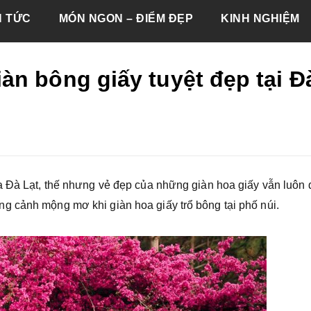
N TỨC
MÓN NGON – ĐIỂM ĐẸP
KINH NGHIỆM
n bông giấy tuyệt đẹp tại Đ
ủa Đà Lạt, thế nhưng vẻ đẹp của những giàn hoa giấy vẫn luôn
g cảnh mộng mơ khi giàn hoa giấy trổ bông tại phố núi.