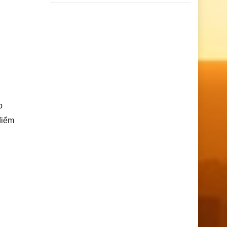
p
điểm