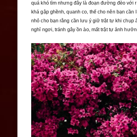
quá khó tìm nhưng đây là đoạn đường đèo với r
khá gập ghềnh, quanh co, thế cho nên bạn cần l
nhỏ cho bạn rằng cần lưu ý giữ trật tự khi chụp 
nghỉ ngơi, tránh gây ồn ào, mất trật tự ảnh hưở