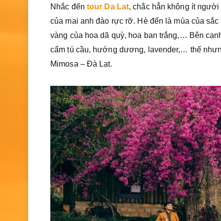
Nhắc đến
tour Da Lat
, chắc hẳn không ít ngườ
của mai anh đào rực rỡ. Hè đến là mùa của sắc
vàng của hoa dã quỳ, hoa ban trắng,… Bên cạnh đ
cẩm tú cầu, hướng dương, lavender,… thế nhưng 
Mimosa – Đà Lạt.