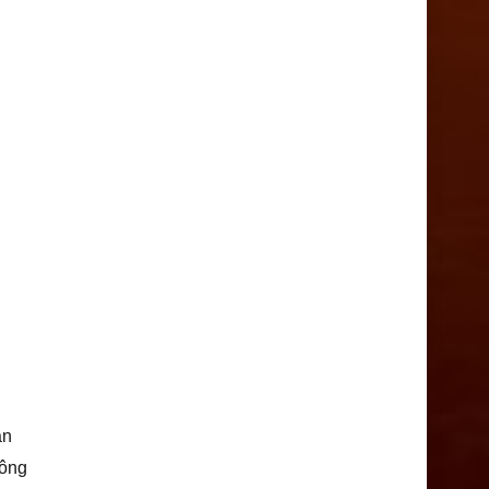
ạn
hông