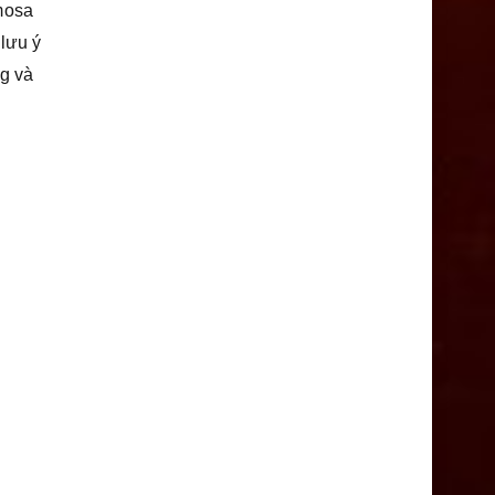
mosa
 lưu ý
ng và