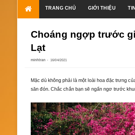
Skip
TRANG CHỦ
GIỚI THIỆU
TI
to
content
Choáng ngợp trước già
Lạt
minhtran
16/04/2021
Mặc dù không phải là một loài hoa đặc trưng c
săn đón. Chắc chắn bạn sẽ ngẩn ngơ trước khun