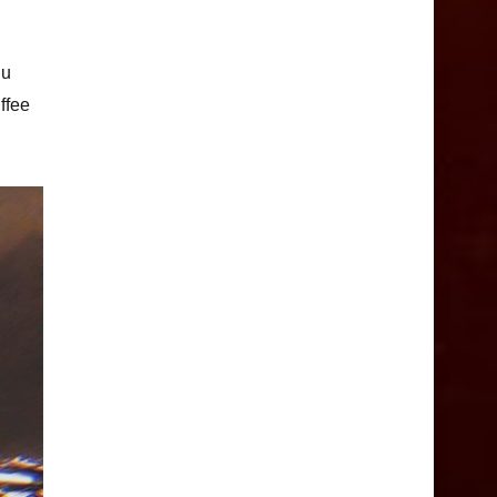
hu
ffee