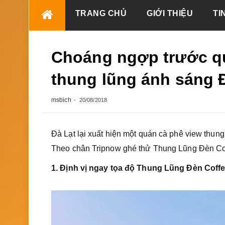
Skip
TRANG CHỦ
GIỚI THIỆU
TI
to
content
Choáng ngợp trước qu
thung lũng ánh sáng 
msbich
20/08/2018
Đà Lạt lại xuất hiện một quán cà phê view thun
Theo chân Tripnow ghé thử Thung Lũng Đèn Cof
1. Định vị ngay tọa độ Thung Lũng Đèn Coff