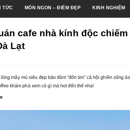
N TỨC
MÓN NGON – ĐIỂM ĐẸP
KINH NGHIỆM
án cafe nhà kính độc chiếm
Đà Lạt
g lũng mây mù siêu đẹp bảo đảm “đốn tim” cả hội ghiền sống ảo
fee khám phá xem có gì mà hot đến thế nha!
ee