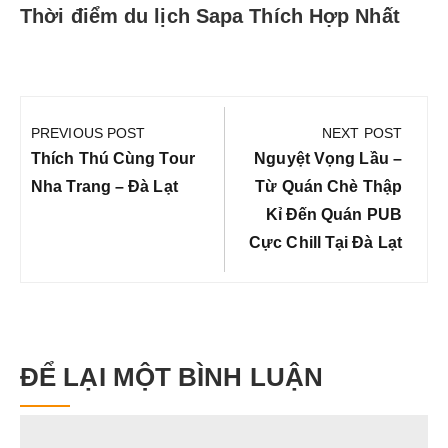
Thời điểm du lịch Sapa Thích Hợp Nhất
Điều
hướng
PREVIOUS POST
NEXT POST
bài
Previous
Next
Thích Thú Cùng Tour
Nguyệt Vọng Lầu –
viết
Post:
Post:
Nha Trang – Đà Lạt
Từ Quán Chè Thập
Kỉ Đến Quán PUB
Cực Chill Tại Đà Lạt
ĐỂ LẠI MỘT BÌNH LUẬN