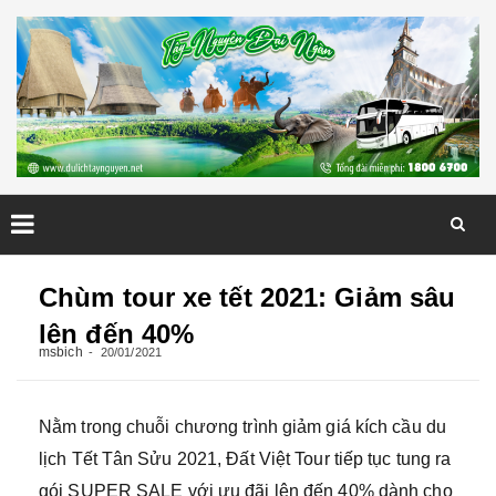
Skip
to
Chùm tour xe tết 2021: Giảm sâu
content
lên đến 40%
msbich
20/01/2021
Nằm trong chuỗi chương trình giảm giá kích cầu du
lịch Tết Tân Sửu 2021, Đất Việt Tour tiếp tục tung ra
gói SUPER SALE với ưu đãi lên đến 40% dành cho