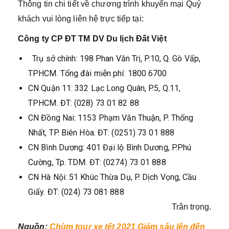
Thông tin chi tiết về chương trình khuyến mại Quý
khách vui lòng liên hệ trực tiếp tại:
Công ty CP ĐT TM DV Du lịch Đất Việt
Trụ sở chính: 198 Phan Văn Trị, P.10, Q. Gò Vấp,
TPHCM. Tổng đài miễn phí: 1800 6700
CN Quận 11: 332 Lạc Long Quân, P.5, Q.11,
TPHCM. ĐT: (028) 73 01 82 88
CN Đồng Nai: 1153 Phạm Văn Thuận, P. Thống
Nhất, TP. Biên Hòa. ĐT: (0251) 73 01 888
CN Bình Dương: 401 Đại lộ Bình Dương, P.Phú
Cường, Tp. TDM. ĐT: (0274) 73 01 888
CN Hà Nội: 51 Khúc Thừa Dụ, P. Dịch Vọng, Cầu
Giấy. ĐT: (024) 73 081 888
Trân trọng.
Nguồn:
Chùm tour xe tết 2021 Giảm sâu lên đến