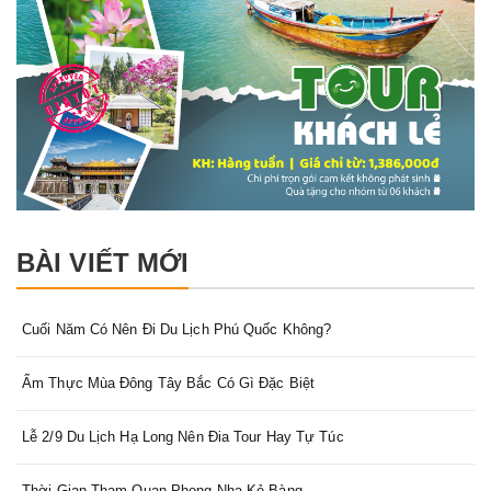
BÀI VIẾT MỚI
Cuối Năm Có Nên Đi Du Lịch Phú Quốc Không?
Ẩm Thực Mùa Đông Tây Bắc Có Gì Đặc Biệt
Lễ 2/9 Du Lịch Hạ Long Nên Đia Tour Hay Tự Túc
Thời Gian Tham Quan Phong Nha Kẻ Bàng