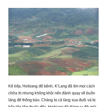
Kế tiếp, Hơbiang đổ bệnh, K’Lang đã tìm mọi cách
chữa trị nhưng không khỏi nên đành quay về buôn
làng để thông báo. Chàng bị cả làng xua đuổi và bị
bắn tên tẩm thuốc độc. Hơbiang đã đứng ra đỡ mũi