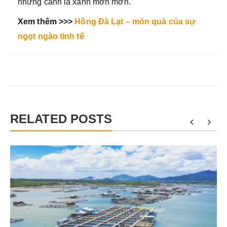
những cành lá xanh mơn mởn.
Xem thêm >>>
Hồng Đà Lạt – món quà của sự
ngọt ngào tinh tế
RELATED POSTS
g