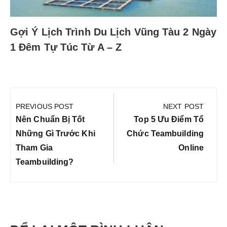
Gợi Ý Lịch Trình Du Lịch Vũng Tàu 2 Ngày
1 Đêm Tự Túc Từ A – Z
Điều
hướng
PREVIOUS POST
NEXT POST
bài
Previous
Next
Nên Chuẩn Bị Tốt
Top 5 Ưu Điểm Tổ
viết
Post:
Post:
Những Gì Trước Khi
Chức Teambuilding
Tham Gia
Online
Teambuilding?