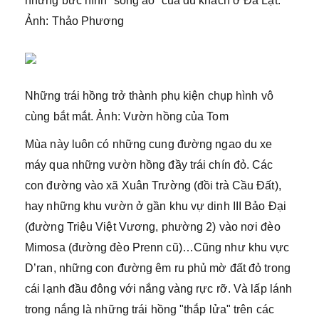
những bức hình “sống ảo” của du khách ở Đà Lạt.
Ảnh: Thảo Phương
Những trái hồng trở thành phụ kiện chụp hình vô
cùng bắt mắt. Ảnh: Vườn hồng của Tom
Mùa này luôn có những cung đường ngao du xe
máy qua những vườn hồng đầy trái chín đỏ. Các
con đường vào xã Xuân Trường (đồi trà Cầu Đất),
hay những khu vườn ở gần khu vự dinh III Bảo Đại
(đường Triệu Việt Vương, phường 2) vào nơi đèo
Mimosa (đường đèo Prenn cũ)…Cũng như khu vực
D’ran, những con đường êm ru phủ mờ đất đỏ trong
cái lạnh đầu đông với nắng vàng rực rỡ. Và lấp lánh
trong nắng là những trái hồng "thắp lửa" trên các