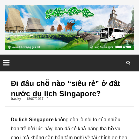
Skip
to
Đi đâu chỗ nào “siêu rẻ” ở đất
content
nước du lịch Singapore?
baoky
18/07/2017
Du lịch Singapore
không còn là nỗi lo của nhiều
bạn trẻ bởi lúc này, bạn đã có khả năng tha hồ vui
chơi mà không cần bận tâm nghĩ về tài chính eo hẹp