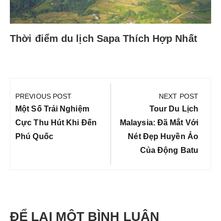
Thời điểm du lịch Sapa Thích Hợp Nhất
Điều
hướng
PREVIOUS POST
NEXT POST
bài
Previous
Next
Một Số Trải Nghiệm
Tour Du Lịch
viết
Post:
Post:
Cực Thu Hút Khi Đến
Malaysia: Đã Mắt Với
Phú Quốc
Nét Đẹp Huyền Ảo
Của Động Batu
ĐỂ LẠI MỘT BÌNH LUẬN