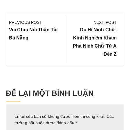
Điều
hướng
PREVIOUS POST
NEXT POST
bài
Previous
Next
Vui Chơi Núi Thần Tài
Du Hí Ninh Chữ:
viết
Post:
Post:
Đà Nẵng
Kinh Nghiệm Khám
Phá Ninh Chữ Từ A
Đến Z
ĐỂ LẠI MỘT BÌNH LUẬN
Email của bạn sẽ không được hiển thị công khai.
Các
trường bắt buộc được đánh dấu
*