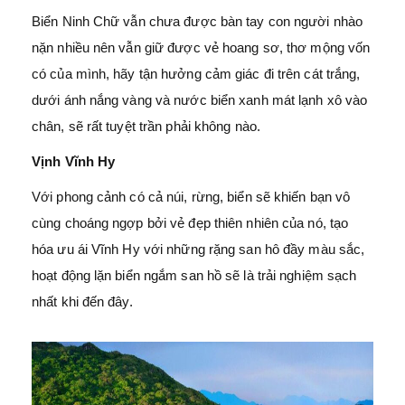
Biển Ninh Chữ vẫn chưa được bàn tay con người nhào
nặn nhiều nên vẫn giữ được vẻ hoang sơ, thơ mộng vốn
có của mình, hãy tận hưởng cảm giác đi trên cát trắng,
dưới ánh nắng vàng và nước biển xanh mát lạnh xô vào
chân, sẽ rất tuyệt trần phải không nào.
Vịnh Vĩnh Hy
Với phong cảnh có cả núi, rừng, biển sẽ khiến bạn vô
cùng choáng ngợp bởi vẻ đẹp thiên nhiên của nó, tạo
hóa ưu ái Vĩnh Hy với những rặng san hô đầy màu sắc,
hoạt động lặn biển ngắm san hồ sẽ là trải nghiệm sạch
nhất khi đến đây.