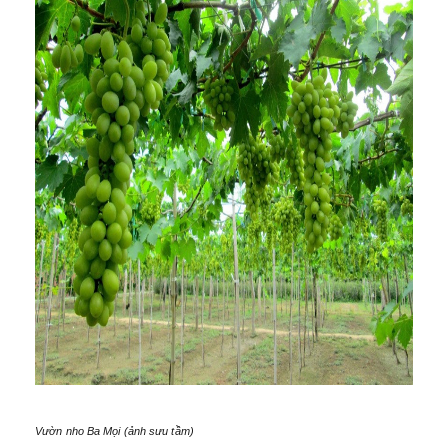
Vườn nho Ba Mọi (ảnh sưu tầm)