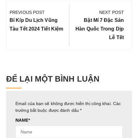
Điều
hướng
PREVIOUS POST
NEXT POST
bài
Previous
Next
Bí Kíp Du Lịch Vũng
Bật Mí 7 Đặc Sản
viết
Post:
Post:
Tàu Tết 2024 Tiết Kiệm
Hàn Quốc Trong Dịp
Lễ Tết
ĐỂ LẠI MỘT BÌNH LUẬN
Email của bạn sẽ không được hiển thị công khai.
Các
trường bắt buộc được đánh dấu
*
NAME
*