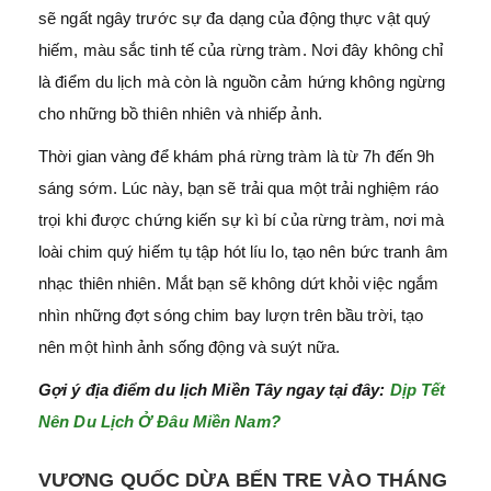
sẽ ngất ngây trước sự đa dạng của động thực vật quý
hiếm, màu sắc tinh tế của rừng tràm. Nơi đây không chỉ
là điểm du lịch mà còn là nguồn cảm hứng không ngừng
cho những bồ thiên nhiên và nhiếp ảnh.
Thời gian vàng để khám phá rừng tràm là từ 7h đến 9h
sáng sớm. Lúc này, bạn sẽ trải qua một trải nghiệm ráo
trọi khi được chứng kiến sự kì bí của rừng tràm, nơi mà
loài chim quý hiếm tụ tập hót líu lo, tạo nên bức tranh âm
nhạc thiên nhiên. Mắt bạn sẽ không dứt khỏi việc ngắm
nhìn những đợt sóng chim bay lượn trên bầu trời, tạo
nên một hình ảnh sống động và suýt nữa.
Gợi ý địa điểm du lịch Miền Tây ngay tại đây:
Dịp Tết
Nên Du Lịch Ở Đâu Miền Nam?
VƯƠNG QUỐC DỪA BẾN TRE VÀO THÁNG