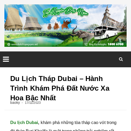
Skip
to
Du Lịch Tháp Dubai – Hành
content
Trình Khám Phá Đất Nước Xa
Hoa Bậc Nhất
baoky
17/11/2023
Du lịch Dubai
,
khám phá những tòa tháp cao vót trong
đó tháp Burj Khalifa là một trong những trải nghiệm rất