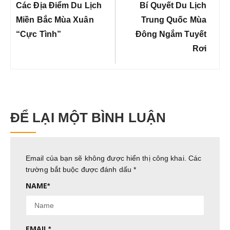
bài
Previous
Next
Các Địa Điểm Du Lịch
Bí Quyết Du Lịch
viết
Post:
Post:
Miền Bắc Mùa Xuân
Trung Quốc Mùa
“Cực Tình”
Đông Ngắm Tuyết
Rơi
ĐỂ LẠI MỘT BÌNH LUẬN
Email của bạn sẽ không được hiển thị công khai.
Các
trường bắt buộc được đánh dấu
*
NAME
*
EMAIL
*