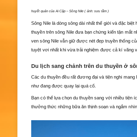
huyết quản của Ai Cập – Sông Nile ( ảnh: sưu tầm )
Sông Nile là dòng sông dài nhất thế giới và đặc bi
thuyền trên sông Nile đưa bạn chứng kiến tận mắt n
ven sông Nile vẫn giữ được nét đẹp truyền thống của
tuyệt vơi nhất khi vừa trải nghiệm được cả kí vãng
Du lịch sang chảnh trên du thuyền ở sô
Các du thuyền đều rất đương đại và tiện nghi mang l
như đang được quay lại quá cố.
Bạn có thể lựa chọn du thuyền sang với nhiều tiện í
thưởng thức những bữa ăn thịnh soạn và ngắm nhìn 