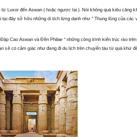
u từ Luxor đến Aswan ( hoặc ngược lại ). Nói không quá kiêu căng k
i tại đây sở hữu những di tích lừng danh như “ Thung lũng của các v
ập Cao Aswan và Đền Philae “ những công trình kiến trúc ráo trên
ạn sẽ có cảm giác như đang đi du lịch trên chuyến tàu từ quá khứ đ