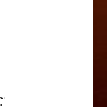
bạn
ng