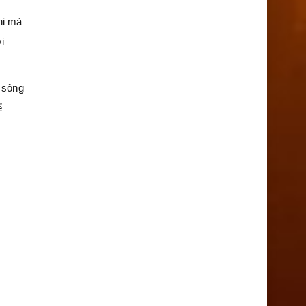
hi mà
ị
 sông
ể