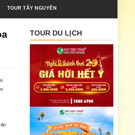
TOUR TÂY NGUYÊN
oa
TOUR DU LỊCH
ới
ên
văn