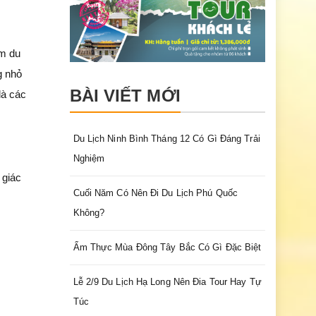
ệm du
g nhỏ
BÀI VIẾT MỚI
là các
Du Lịch Ninh Bình Tháng 12 Có Gì Đáng Trải
Nghiệm
 giác
Cuối Năm Có Nên Đi Du Lịch Phú Quốc
Không?
Ẩm Thực Mùa Đông Tây Bắc Có Gì Đặc Biệt
Lễ 2/9 Du Lịch Hạ Long Nên Đia Tour Hay Tự
Túc