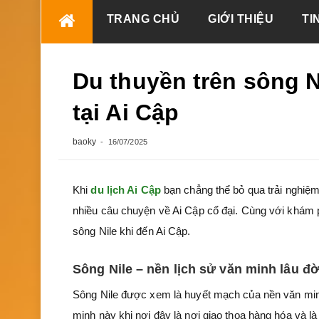
Skip
TRANG CHỦ
GIỚI THIỆU
TI
to
content
Du thuyền trên sông N
tại Ai Cập
baoky
16/07/2025
Khi
du lịch Ai Cập
bạn chẳng thể bỏ qua trải nghiệm
nhiều câu chuyện về Ai Cập cổ đại. Cùng với
khám p
sông Nile khi đến Ai Cập.
Sông Nile – nền lịch sử văn minh lâu đờ
Sông Nile được xem là huyết mạch của nền văn minh 
minh này khi nơi đây là nơi giao thoa hàng hóa và l