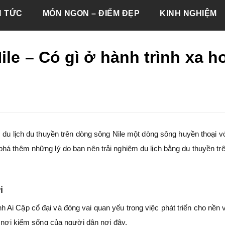
N TỨC
MÓN NGON – ĐIỂM ĐẸP
KINH NGHIỆM
ile – Có gì ở hành trình xa h
 du lịch du thuyền trên dòng sông Nile một dòng sông huyền thoại v
há thêm những lý do bạn nên trải nghiệm du lịch bằng du thuyền tr
i
Ai Cập cổ đại và đóng vai quan yếu trong việc phát triển cho nền 
à nơi kiếm sống của người dân nơi đây.