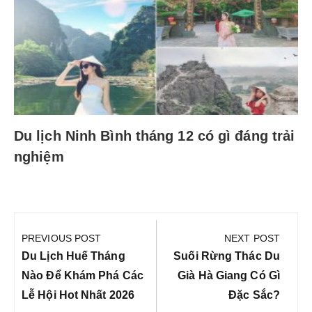
Du lịch Ninh Bình tháng 12 có gì đáng trải
nghiệm
Điều
hướng
PREVIOUS POST
NEXT POST
bài
Previous
Next
Du Lịch Huế Tháng
Suối Rừng Thác Du
viết
Post:
Post:
Nào Để Khám Phá Các
Già Hà Giang Có Gì
Lễ Hội Hot Nhất 2026
Đặc Sắc?