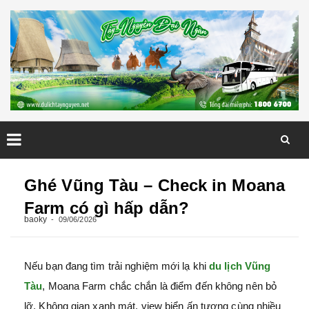
Skip
to
Ghé Vũng Tàu – Check in Moana
content
Farm có gì hấp dẫn?
baoky
09/06/2026
Nếu bạn đang tìm trải nghiệm mới lạ khi
du lịch Vũng
Tàu
, Moana Farm chắc chắn là điểm đến không nên bỏ
lỡ. Không gian xanh mát, view biển ấn tượng cùng nhiều