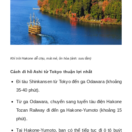
Khí trời Hakone dễ chịu, mát mẻ, ôn hòa (ảnh: sưu tầm)
Cách đi hồ Ashi từ Tokyo thuận lợi nhất
Đi tàu Shinkansen từ Tokyo đến ga Odawara (khoảng
35-40 phút).
Từ ga Odawara, chuyển sang tuyến tàu điện Hakone
Tozan Railway đi đến ga Hakone-Yumoto (khoảng 15
phút).
Tại Hakone-Yumoto, bạn có thể tiếp tục đi ô tô buýt