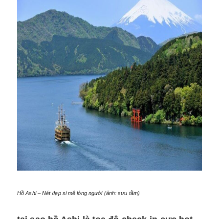
Hồ Ashi – Nét đẹp si mê lòng người (ảnh: sưu tầm)