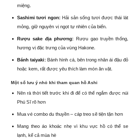
miệng.
Sashimi tươi ngon:
Hải sản sống tươi được thái lát
mỏng, giữ nguyên vị ngọt tự nhiên của biển.
Rượu sake địa phương:
Rượu gạo truyền thống,
hương vị đặc trưng của vùng Hakone.
Bánh taiyaki:
Bánh hình cá, bên trong nhân ái đậu đỏ
hoặc kem, rất được yêu thích làm món ăn vặt.
Một số lưu ý nhỏ khi tham quan hồ Ashi
Nên rà thời tiết trước khi đi để có thể ngắm được núi
Phú Sĩ rõ hơn
Mua vé combo du thuyền – cáp treo sẽ tiện tặn hơn
Mang theo áo khoác nhẹ vì khu vực hồ có thể se
lạnh, kể cả mùa hè