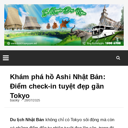
Skip
to
Khám phá hồ Ashi Nhật Bản:
content
Điểm check-in tuyệt đẹp gần
Tokyo
baoky
28/07/2025
Du lịch Nhật Bản
không chỉ có Tokyo sôi động mà còn
có những điểm đến tự nhiên tuyệt đẹp lân cận, trong đó