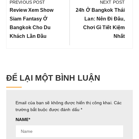
hướng
PREVIOUS POST
NEXT POST
bài
Previous
Next
Review Xem Show
24h Ở Bangkok Thái
viết
Post:
Post:
Siam Fantasy Ở
Lan: Nên Đi Đâu,
Bangkok Cho Du
Chơi Gì Tiết Kiệm
Khách Lần Đầu
Nhất
ĐỂ LẠI MỘT BÌNH LUẬN
Email của bạn sẽ không được hiển thị công khai.
Các
trường bắt buộc được đánh dấu
*
NAME
*