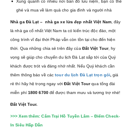
Xung quanh có nhiều nơi bán đồ lưu niệm, bạn có thể
ghé và mua về làm quà cho gia đình và người nhà
Nhà ga Đà Lạt – nhà ga xe lửa đẹp nhất Việt Nam
, đây
là nhà ga cổ nhất Việt Nam ta có kiến trúc độc đáo, một
công trình vĩ đại thời Pháp vẫn còn tồn tại cho đến hiện
thời. Qua những chia sẻ trên đây của
Đất Việt Tour
, hy
vọng sẽ giúp cho chuyến du lịch Đà Lạt sắp tới của Quý
khách được trót và đáng nhớ nhất. Nếu Quý khách cần
thêm thông báo về các
tour du lịch Đà Lạt trọn gói
,
giá
rẻ thì hãy hệ trọng ngay với
Đất Việt Tour
qua tổng đài
miễn phí
1800 6700
để được tham mưu và tương trợ nhé!
Đất Việt Tour.
>>> Xem thêm:
Cắm Trại Hồ Tuyền Lâm – Điểm Check-
In Siêu Hấp Dẫn