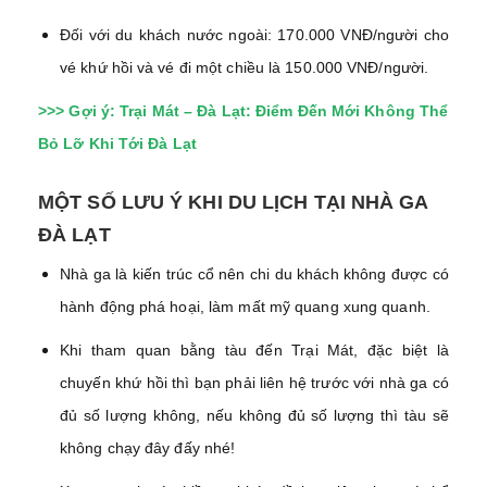
Đối với du khách nước ngoài: 170.000 VNĐ/người cho
vé khứ hồi và vé đi một chiều là 150.000 VNĐ/người.
>>> Gợi ý:
Trại Mát – Đà Lạt: Điểm Đến Mới Không Thể
Bỏ Lỡ Khi Tới Đà Lạt
MỘT SỐ LƯU Ý KHI DU LỊCH TẠI NHÀ GA
ĐÀ LẠT
Nhà ga là kiến trúc cổ nên chi du khách không được có
hành động phá hoại, làm mất mỹ quang xung quanh.
Khi tham quan bằng tàu đến Trại Mát, đặc biệt là
chuyến khứ hồi thì bạn phải liên hệ trước với nhà ga có
đủ số lượng không, nếu không đủ số lượng thì tàu sẽ
không chạy đây đấy nhé!