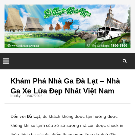
Skip
to
Khám Phá Nhà Ga Đà Lạt – Nhà
content
Ga Xe Lửa Đẹp Nhất Việt Nam
baoky
05/07/2022
Đến với
Đà Lạt
, du khách không được tận hưởng được
không khí se lạnh của xứ sở sương mà còn được check-in
thỏa thích tại các địa điểm tham quan lừng danh ở đây.