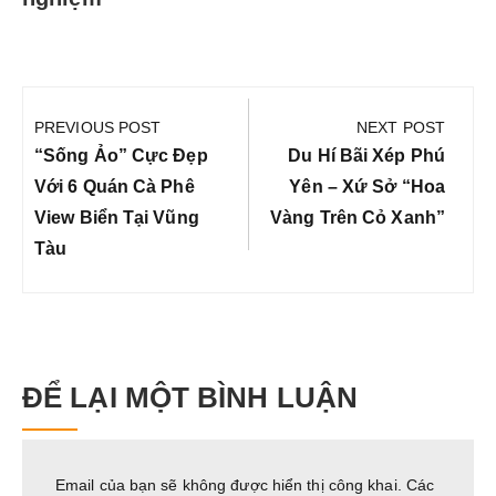
Điều
hướng
PREVIOUS POST
NEXT POST
bài
Previous
Next
“Sống Ảo” Cực Đẹp
Du Hí Bãi Xép Phú
viết
Post:
Post:
Với 6 Quán Cà Phê
Yên – Xứ Sở “Hoa
View Biển Tại Vũng
Vàng Trên Cỏ Xanh”
Tàu
ĐỂ LẠI MỘT BÌNH LUẬN
Email của bạn sẽ không được hiển thị công khai.
Các