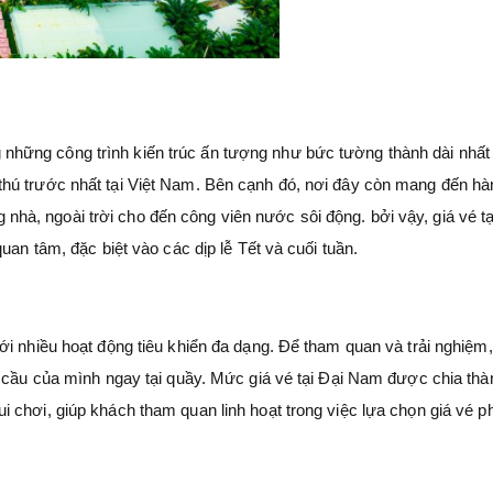
hững công trình kiến trúc ấn tượng như bức tường thành dài nhất 
hú trước nhất tại Việt Nam. Bên cạnh đó, nơi đây còn mang đến hà
ong nhà, ngoài trời cho đến công viên nước sôi động. bởi vậy, giá vé t
uan tâm, đặc biệt vào các dịp lễ Tết và cuối tuần.
i nhiều hoạt động tiêu khiển đa dạng. Để tham quan và trải nghiệm,
u cầu của mình ngay tại quầy. Mức giá vé tại Đại Nam được chia thà
 chơi, giúp khách tham quan linh hoạt trong việc lựa chọn giá vé p