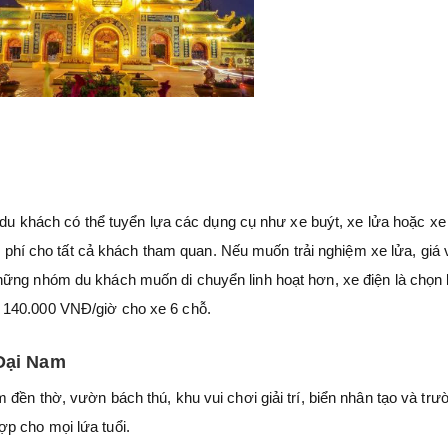
, du khách có thể tuyển lựa các dụng cụ như xe buýt, xe lửa hoặc xe
ễn phí cho tất cả khách tham quan. Nếu muốn trải nghiệm xe lửa, giá 
ững nhóm du khách muốn di chuyển linh hoạt hơn, xe điện là chọn l
 140.000 VNĐ/giờ cho xe 6 chỗ.
 Đại Nam
đền thờ, vườn bách thú, khu vui chơi giải trí, biển nhân tạo và trư
p cho mọi lứa tuổi.