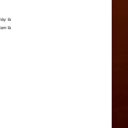
này là
Nam là