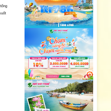
 tổng
suốt