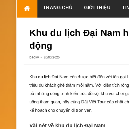
Skip
TRANG CHỦ
GIỚI THIỆU
TI
to
content
Khu du lịch Đại Nam hi
động
baoky
26/03/2025
Khu du lịch Đại Nam còn được biết đến với tên gọi 
triệu du khách ghé thăm mỗi năm. Với diện tích rộ
bởi những công trình kiến trúc đồ sộ, khu vui chơi 
uổng tham quan, hãy cùng Đất Việt Tour cập nhật chi
kế hoạch cho chuyến đi trọn vẹn.
Vài nét về khu du lịch Đại Nam