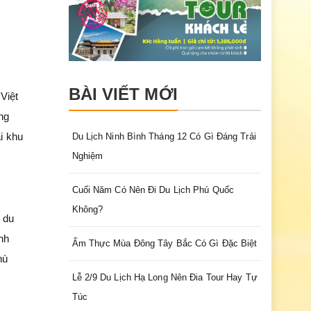
BÀI VIẾT MỚI
Việt
ng
ại khu
Du Lịch Ninh Bình Tháng 12 Có Gì Đáng Trải
Nghiệm
Cuối Năm Có Nên Đi Du Lịch Phú Quốc
Không?
 du
nh
Ẩm Thực Mùa Đông Tây Bắc Có Gì Đặc Biệt
hù
Lễ 2/9 Du Lịch Hạ Long Nên Đia Tour Hay Tự
Túc