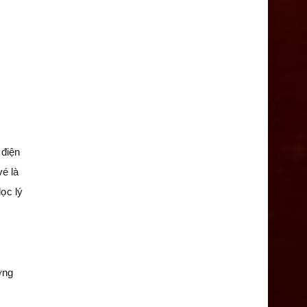
 điện
vé là
ọc lý
ờng