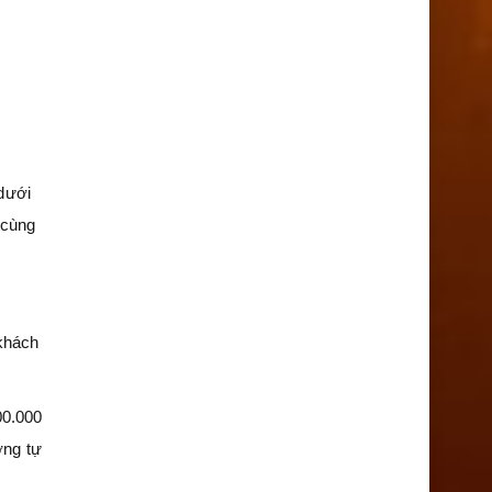
 dưới
 cùng
 khách
00.000
ơng tự