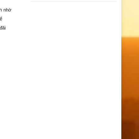
ch nhờ
hể
đãi