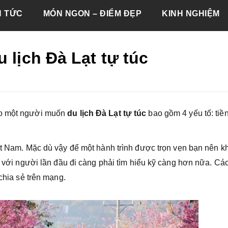
N TỨC
MÓN NGON – ĐIỂM ĐẸP
KINH NGHIỆM
 lịch Đà Lạt tự túc
ho một người muốn
du lịch Đà Lạt tự túc
bao gồm 4 yếu tố: tiền
ệt Nam. Mặc dù vậy để một hành trình được trọn vẹn bạn nên 
ối với người lần đầu đi càng phải tìm hiểu kỹ càng hơn nữa. Cá
 chia sẻ trên mạng.