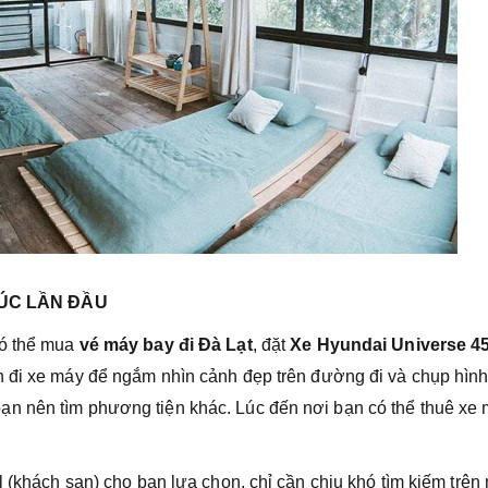
TÚC LẦN ĐẦU
có thể mua
vé máy bay đi Đà Lạt
, đặt
Xe Hyundai Universe 4
 đi xe máy để ngắm nhìn cảnh đẹp trên đường đi và chụp hình
n nên tìm phương tiện khác. Lúc đến nơi bạn có thể thuê xe
l (khách sạn) cho bạn lựa chọn, chỉ cần chịu khó tìm kiếm trê