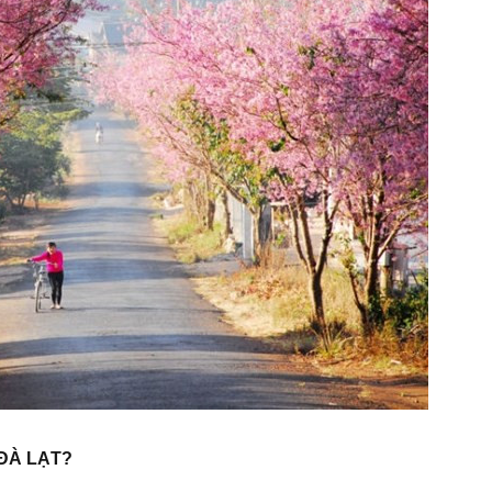
 ĐÀ LẠT?