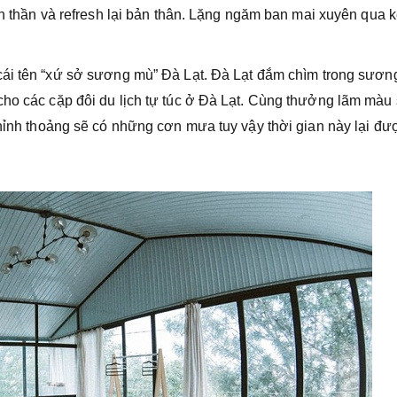
nh thần và refresh lại bản thân. Lặng ngăm ban mai xuyên qua k
 cái tên “xứ sở sương mù” Đà Lạt. Đà Lạt đắm chìm trong sươ
cho các cặp đôi du lịch tự túc ở Đà Lạt. Cùng thưởng lãm màu
Thỉnh thoảng sẽ có những cơn mưa tuy vậy thời gian này lại đư