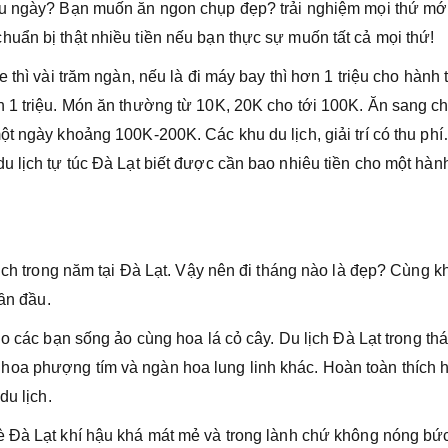
u ngày? Bạn muốn ăn ngon chụp đẹp? trải nghiệm mọi thứ mới
uẩn bị thật nhiều tiền nếu bạn thực sự muốn tất cả mọi thứ!
 thì vài trăm ngàn, nếu là đi máy bay thì hơn 1 triệu cho hành t
n 1 triệu. Món ăn thường từ 10K, 20K cho tới 100K. Ăn sang c
ột ngày khoảng 100K-200K. Các khu du lịch, giải trí có thu ph
u lịch tự túc Đà Lạt biết được cần bao nhiêu tiền cho một hàn
lịch trong năm tại Đà Lạt. Vậy nên đi tháng nào là đẹp? Cùng 
lần đầu.
ho các bạn sống ảo cùng hoa lá cỏ cây. Du lịch Đà Lạt trong th
hoa phượng tím và ngàn hoa lung linh khác. Hoàn toàn thích 
du lịch.
è Đà Lạt khí hậu khá mát mẻ và trong lành chứ không nóng bứ