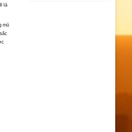
ẽ lá
ng mù
 sắc
ợc