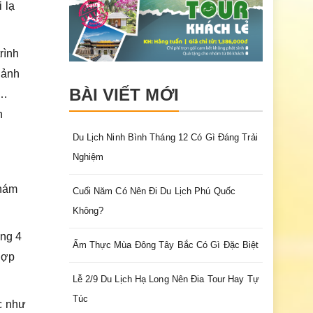
 lạ
rình
hảnh
BÀI VIẾT MỚI
í…
h
Du Lịch Ninh Bình Tháng 12 Có Gì Đáng Trải
Nghiệm
khám
Cuối Năm Có Nên Đi Du Lịch Phú Quốc
Không?
áng 4
Ẩm Thực Mùa Đông Tây Bắc Có Gì Đặc Biệt
hợp
Lễ 2/9 Du Lịch Hạ Long Nên Đia Tour Hay Tự
Túc
c như