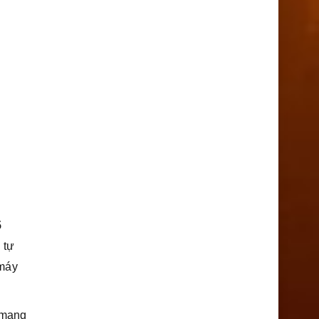
5
 tự
 máy
n mạng