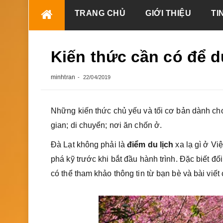
Skip
TRANG CHỦ
GIỚI THIỆU
TI
to
content
Kiến thức cần có để du
minhtran
22/04/2019
Những kiến thức chủ yếu và tối cơ bản dành c
gian; di chuyển; nơi ăn chốn ở.
Đà Lạt không phải là
điểm du lịch
xa lạ gì ở Vi
phá kỹ trước khi bắt đầu hành trình. Đặc biết đ
có thể tham khảo thông tin từ bạn bè và bài viết