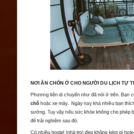
NƠI ĂN CHỐN Ở CHO NGƯỜI DU LỊCH TỰ 
Phương tiện di chuyển như đã nói ở trên. Bạn 
chỗ
hoặc xe máy. Ngày nay khá nhiều bạn thích
sướng. Tuy vậy nếu sức khỏe không cho phép bạ
để trải nghiệm sau đó.
Có nhiều hostel (nhà trọ) đẹp không kém gì hote