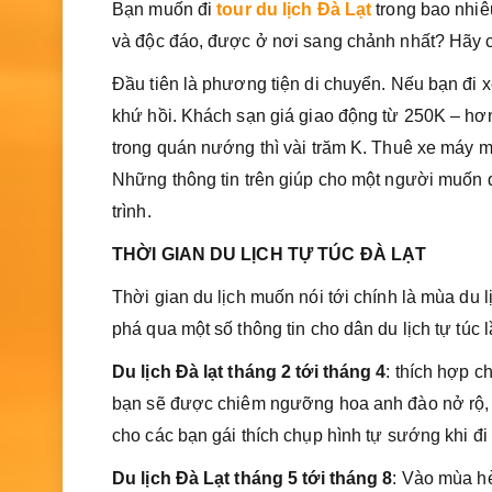
Bạn muốn đi
tour du lịch Đà Lạt
trong bao nhiê
và độc đáo, được ở nơi sang chảnh nhất? Hãy ch
Đầu tiên là phương tiện di chuyển. Nếu bạn đi xe
khứ hồi. Khách sạn giá giao động từ 250K – hơ
trong quán nướng thì vài trăm K. Thuê xe máy m
Những thông tin trên giúp cho một người muốn d
trình.
THỜI GIAN DU LỊCH TỰ TÚC ĐÀ LẠT
Thời gian du lịch muốn nói tới chính là mùa du 
phá qua một số thông tin cho dân du lịch tự túc 
Du lịch Đà lạt tháng 2 tới tháng 4
: thích hợp c
bạn sẽ được chiêm ngưỡng hoa anh đào nở rộ, 
cho các bạn gái thích chụp hình tự sướng khi đi 
Du lịch Đà Lạt tháng 5 tới tháng 8
: Vào mùa h