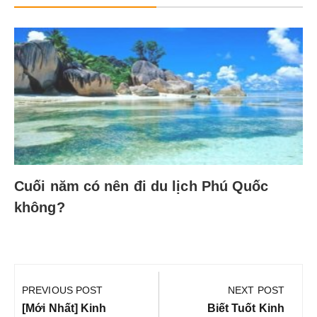
Cuối năm có nên đi du lịch Phú Quốc
không?
Điều
hướng
PREVIOUS POST
NEXT POST
bài
Previous
Next
[Mới Nhất] Kinh
Biết Tuốt Kinh