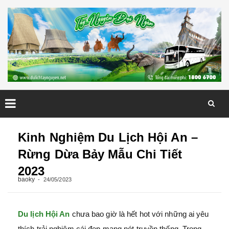
Skip
to
Kinh Nghiệm Du Lịch Hội An –
content
Rừng Dừa Bảy Mẫu Chi Tiết
2023
baoky
24/05/2023
Du lịch Hội An
chưa bao giờ là hết hot với những ai yêu
thích trải nghiệm cái đẹp mang nét truyền thống. Trong