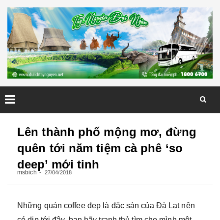
Skip
to
Lên thành phố mộng mơ, đừng
content
quên tới năm tiệm cà phê ‘so
deep’ mới tinh
msbich
27/04/2018
Những quán coffee đẹp là đặc sản của Đà Lạt nên
có dịp tới đây, bạn hãy tranh thủ tìm cho mình một