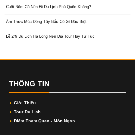
Cuối Năm Có Nên Đi Du Lịch Phú Quốc Không?
Ẩm Thực Mùa Đông Tây Bắc Có Gì Đặc Biệt
Lễ 2/9 Du Lịch Hạ Long Nên Đia Tour Hay Tự Túc
THÔNG TIN
Giới Thiệu
Tour Du Lịch
Điểm Tham Quan - Món Ngon