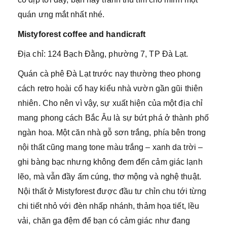
quán ưng mắt nhất nhé.
Mistyforest coffee and handicraft
Địa chỉ: 124 Bạch Đằng, phường 7, TP Đà Lạt.
Quán cà phê Đà Lạt trước nay thường theo phong
cách retro hoài cổ hay kiểu nhà vườn gần gũi thiên
nhiên. Cho nên vì vậy, sự xuất hiện của một địa chỉ
mang phong cách Bắc Âu là sự bứt phá ở thành phố
ngàn hoa. Một căn nhà gỗ sơn trắng, phía bên trong
nội thất cũng mang tone màu trắng – xanh da trời –
ghi bàng bạc nhưng không đem đến cảm giác lạnh
lẽo, mà vẫn đầy ấm cúng, thơ mộng và nghệ thuật.
Nội thất ở Mistyforest được đầu tư chỉn chu tới từng
chi tiết nhỏ với đèn nhấp nhánh, thảm họa tiết, lều
vải, chăn ga đệm để bạn có cảm giác như đang