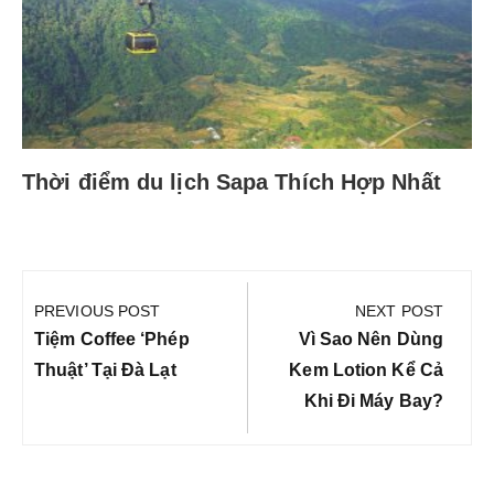
Thời điểm du lịch Sapa Thích Hợp Nhất
Điều
hướng
PREVIOUS POST
NEXT POST
bài
Previous
Next
Tiệm Coffee ‘phép
Vì Sao Nên Dùng
viết
Post:
Post:
Thuật’ Tại Đà Lạt
Kem Lotion Kể Cả
Khi Đi Máy Bay?