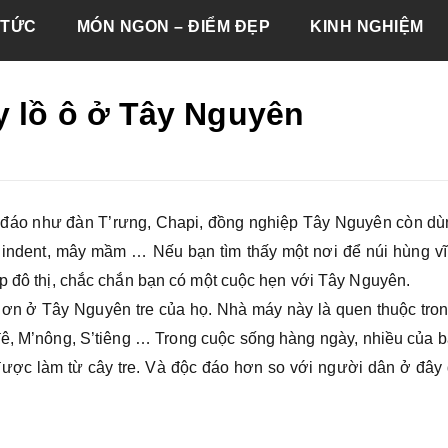
 TỨC
MÓN NGON – ĐIỂM ĐẸP
KINH NGHIỆM
y lồ ô ở Tây Nguyên
 đáo như đàn T’rưng, ​​Chapi, đồng nghiệp Tây Nguyên còn d
 indent, mây mầm … Nếu bạn tìm thấy một nơi để núi hùng vĩ,
ịp đô thị, chắc chắn bạn có một cuộc hẹn với Tây Nguyên.
 hơn ở Tây Nguyên tre của họ. Nhà máy này là quen thuộc tro
ê, M’nông, S’tiêng … Trong cuộc sống hàng ngày, nhiều của b
được làm từ cây tre. Và độc đáo hơn so với người dân ở đây