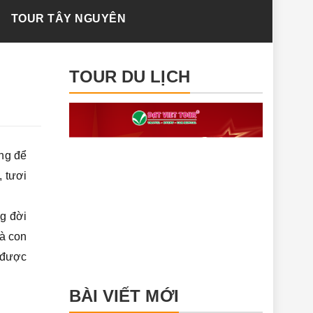
TOUR TÂY NGUYÊN
TOUR DU LỊCH
ùng để
 tươi
ng đời
à con
 được
BÀI VIẾT MỚI