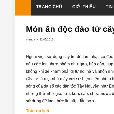
Skip
TRANG CHỦ
GIỚI THIỆU
TIN
to
content
Món ăn độc đáo từ câ
msnga
11/03/2016
Ngoài việc sử dụng cây tre để làm nhạc cụ độc
nấu các loại thực phẩm như gạo, hấp dẫn, súp
không khí để khám phá, đi từ hối hả và nhộn nh
cây tre là một nhà máy với sự hiện diện nhiều
sống của đa số các dân tộc Tây Nguyên như Êđ
những thứ như giỏ, rửa, kèn, sáo, chứa nước 
sử dụng để làm thức ăn hấp dẫn hơn.
Tour du lịch