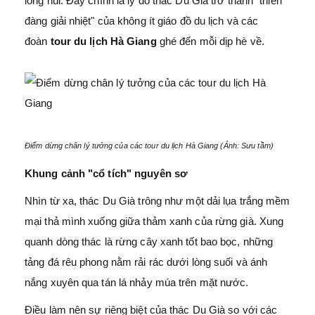
lòng núi. Đây chính là lý do thác Du Già trở thành "thiên
đàng giải nhiệt" của không ít giáo đồ du lịch và các
đoàn
tour du lịch Hà Giang
ghé đến mỗi dịp hè về.
Điểm dừng chân lý tưởng của các tour du lịch Hà Giang (Ảnh: Sưu tầm)
Khung cảnh "cổ tích" nguyên sơ
Nhìn từ xa, thác Du Già trông như một dải lụa trắng mềm
mại thả mình xuống giữa thảm xanh của rừng già. Xung
quanh dòng thác là rừng cây xanh tốt bao bọc, những
tảng đá rêu phong nằm rải rác dưới lòng suối và ánh
nắng xuyên qua tán lá nhảy múa trên mặt nước.
Điều làm nên sự riêng biệt của thác Du Già so với các