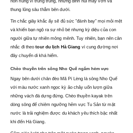
non hùng vĩ trùng trùng, những đỉnh núi mây vờn và
thung lũng sâu thẳm bên dưới.
Tin chắc giây khắc ấy sẽ đủ sức "đánh bay" mọi mỏi mệt
và khiến bạn ngộ ra sự nhỏ bé nhưng kỳ diệu của con
người giữa tự nhiên mông mênh. Tuy nhiên, bạn nên cân
nhắc đi theo
tour du lịch Hà Giang
vì cung đường nơi
đây chuyển di khá hiểm.
Chèo thuyền trên sông Nho Quế ngắm hẻm vực
Ngay bên dưới chân đèo Mã Pí Lèng là sông Nho Quế
với màu nước xanh ngọc kỳ ảo chảy uốn lượn giữa
những vách đá dựng đứng. Chèo thuyền kayak trên
dòng sông để chiêm ngưỡng hẻm vực Tu Sản từ mặt
nước là trải nghiệm được du khách yêu thích bậc nhất
khi đến Hà Giang.