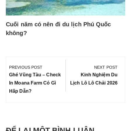
Cuối năm có nên đi du lịch Phú Quốc
không?
Điều
hướng
PREVIOUS POST
NEXT POST
bài
Previous
Next
Ghé Vũng Tàu – Check
Kinh Nghiệm Du
viết
Post:
Post:
In Moana Farm Có Gì
Lịch Lô Lô Chải 2026
Hấp Dẫn?
ĐỂ LẠI MỘT BÌNH LUẬN