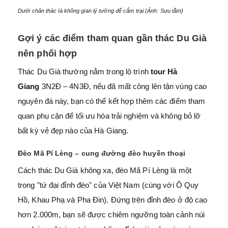
Dưới chân thác là không gian lý tưởng để cắm trại (Ảnh: Sưu tầm)
Gợi ý các điểm tham quan gần thác Du Già
nên phối hợp
Thác Du Già thường nằm trong lộ trình
tour Hà
Giang
3N2Đ – 4N3Đ, nếu đã mất công lên tận vùng cao
nguyên đá này, bạn có thể kết hợp thêm các điểm tham
quan phụ cận để tối ưu hóa trải nghiệm và không bỏ lỡ
bất kỳ vẻ đẹp nào của Hà Giang.
Đèo Mã Pí Lèng – cung đường đèo huyền thoại
Cách thác Du Già không xa, đèo Mã Pí Lèng là một
trong "tứ đại đỉnh đèo" của Việt Nam (cùng với Ô Quy
Hồ, Khau Phạ và Pha Đin). Đứng trên đỉnh đèo ở độ cao
hơn 2.000m, bạn sẽ được chiêm ngưỡng toàn cảnh núi