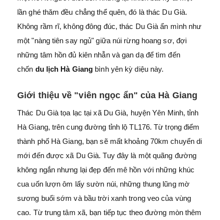
lần ghé thăm đều chẳng thể quên, đó là thác Du Già.
Không rầm rĩ, không đông đúc, thác Du Già ẩn mình như
một "nàng tiên say ngủ" giữa núi rừng hoang sơ, đợi
những tâm hồn đủ kiên nhẫn và gan dạ để tìm đến
chốn
du lịch Hà Giang
bình yên kỳ diệu này.
Giới thiệu về "viên ngọc ẩn" của Hà Giang
Thác Du Già tọa lạc tại xã Du Già, huyện Yên Minh, tỉnh
Hà Giang, trên cung đường tỉnh lộ TL176. Từ trọng điểm
thành phố Hà Giang, bạn sẽ mất khoảng 70km chuyển di
mới đến được xã Du Già. Tuy đây là một quãng đường
không ngắn nhưng lại đẹp đến mê hồn với những khúc
cua uốn lượn ôm lấy sườn núi, những thung lũng mờ
sương buổi sớm và bầu trời xanh trong veo của vùng
cao. Từ trung tâm xã, bạn tiếp tục theo đường mòn thêm