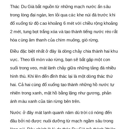
Thác Du Già bắt nguồn từ những mạch nước ẩn sâu
trong lòng đại ngàn, len lỏi qua các khe núi đá trước khi
đổ xuống từ độ cao khoảng 6 mét với chiều rộng khoảng
2 mét, tung bọt trắng xóa và tạo thành tiếng nước réo rắt
hòa cùng âm thanh của chim muông, gió rừng.
Điều đặc biệt nhất ở đây là dòng chảy chia thành hai khu
vực. Theo lối mòn vào rừng, bạn sẽ bắt gặp một con
suối trong veo, mát lành chảy giữa những tảng đá nhiều
hình thù. Khi lên đến đỉnh thác lại là một dòng thác thứ
hai. Cả hai cùng đổ xuống tạo thành những hồ nước tự
nhiên trong xanh, mặt hồ bằng lặng như gương, phản
ánh màu xanh của tán rừng bên trên.
Nước ở đây mát lạnh quanh năm dù trời có nóng đến
đâu bởi nó được nuôi dưỡng từ mạch ngầm sâu trong