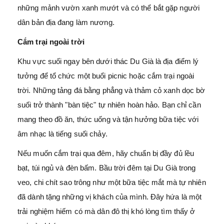
những mảnh vườn xanh mướt và có thể bắt gặp người
dân bản địa đang làm nương.
Cắm trại ngoài trời
Khu vực suối ngay bên dưới thác Du Già là địa điểm lý
tưởng để tổ chức một buổi picnic hoặc cắm trại ngoài
trời. Những tảng đá bằng phẳng và thảm cỏ xanh dọc bờ
suối trở thành "bàn tiệc" tự nhiên hoàn hảo. Bạn chỉ cần
mang theo đồ ăn, thức uống và tận hưởng bữa tiệc với
âm nhạc là tiếng suối chảy.
Nếu muốn cắm trại qua đêm, hãy chuẩn bị đầy đủ lều
bạt, túi ngủ và đèn bấm. Bầu trời đêm tại Du Già trong
veo, chi chít sao trông như một bữa tiệc mắt mà tự nhiên
đã dành tặng những vị khách của mình. Đây hứa là một
trải nghiệm hiếm có mà dân đô thị khó lòng tìm thấy ở