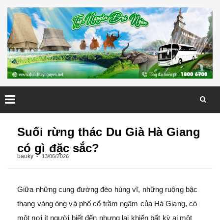
Skip
to
Suối rừng thác Du Già Hà Giang
content
có gì đặc sắc?
baoky
13/06/2026
Giữa những cung đường đèo hùng vĩ, những ruộng bậc
thang vàng óng và phố cổ trầm ngâm của Hà Giang, có
một nơi ít người biết đến nhưng lại khiến bất kỳ ai một