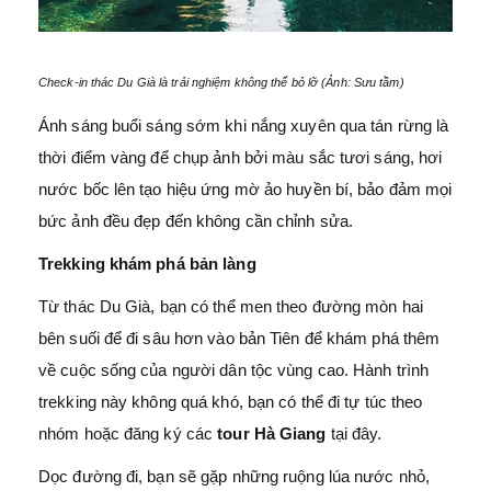
Check-in thác Du Già là trải nghiệm không thể bỏ lỡ (Ảnh: Sưu tầm)
Ánh sáng buổi sáng sớm khi nắng xuyên qua tán rừng là
thời điểm vàng để chụp ảnh bởi màu sắc tươi sáng, hơi
nước bốc lên tạo hiệu ứng mờ ảo huyền bí, bảo đảm mọi
bức ảnh đều đẹp đến không cần chỉnh sửa.
Trekking khám phá bản làng
Từ thác Du Già, bạn có thể men theo đường mòn hai
bên suối để đi sâu hơn vào bản Tiên để khám phá thêm
về cuộc sống của người dân tộc vùng cao. Hành trình
trekking này không quá khó, bạn có thể đi tự túc theo
nhóm hoặc đăng ký các
tour Hà Giang
tại đây.
Dọc đường đi, bạn sẽ gặp những ruộng lúa nước nhỏ,