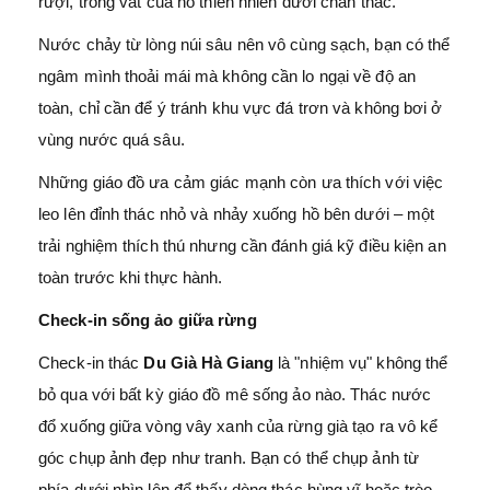
rượi, trong vắt của hồ thiên nhiên dưới chân thác.
Nước chảy từ lòng núi sâu nên vô cùng sạch, bạn có thể
ngâm mình thoải mái mà không cần lo ngại về độ an
toàn, chỉ cần để ý tránh khu vực đá trơn và không bơi ở
vùng nước quá sâu.
Những giáo đồ ưa cảm giác mạnh còn ưa thích với việc
leo lên đỉnh thác nhỏ và nhảy xuống hồ bên dưới – một
trải nghiệm thích thú nhưng cần đánh giá kỹ điều kiện an
toàn trước khi thực hành.
Check-in sống ảo giữa rừng
Check-in thác
Du Già Hà Giang
là "nhiệm vụ" không thể
bỏ qua với bất kỳ giáo đồ mê sống ảo nào. Thác nước
đổ xuống giữa vòng vây xanh của rừng già tạo ra vô kể
góc chụp ảnh đẹp như tranh. Bạn có thể chụp ảnh từ
phía dưới nhìn lên để thấy dòng thác hùng vĩ hoặc trèo