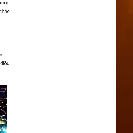
trong
 tháo
tổ
 điều