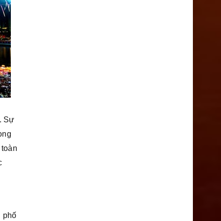
i. Sự
ong
 toàn
c
u phố