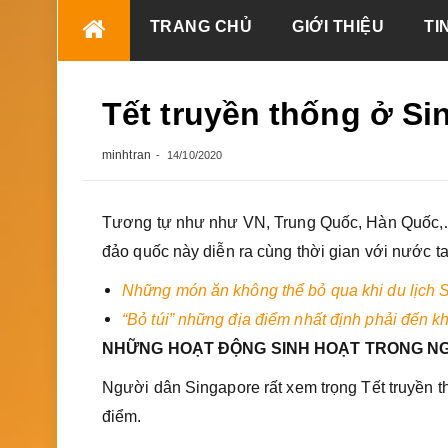
Skip
TRANG CHỦ
GIỚI THIỆU
TI
to
content
Tết truyền thống ở Si
minhtran
14/10/2020
Tương tự như như VN, Trung Quốc, Hàn Quốc,… S
đảo quốc này diễn ra cùng thời gian với nước ta
Những món ăn không thể bỏ qua khi du lịch 
“Bỏ túi” những địa điểm nhất định phải đến k
NHỮNG HOẠT ĐỘNG SINH HOẠT TRONG N
Người dân Singapore rất xem trọng Tết truyền th
điểm.