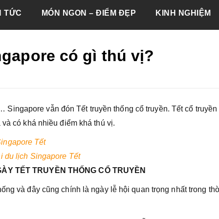
N TỨC
MÓN NGON – ĐIỂM ĐẸP
KINH NGHIỆM
ngapore có gì thú vị?
ingapore vẫn đón Tết truyền thống cổ truyền. Tết cổ truyền
 và có khá nhiều điểm khá thú vị.
Singapore Tết
hi du lịch Singapore Tết
GÀY TẾT TRUYỀN THỐNG CỔ TRUYỀN
ống và đây cũng chính là ngày lễ hội quan trọng nhất trong thờ