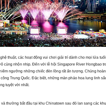
hệ thuật, các hoạt động vui chơi giải trí dành cho mọi lứa tuổ
ô cùng nhộn nhịp. Đến với lễ hội Singapore River Hongbao tr
chiêm ngưỡng những chiếc đèn lồng rất ấn tượng. Chúng hoàn
ủ công Trung Quốc. Đặc biệt, những màn pháo hoa lung linh sắ
g tuyệt vời nhất.
 và thường bắt đầu tại khu Chinatown sau đó lan sang các kh