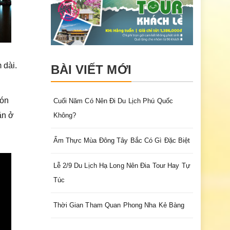
 dài.
BÀI VIẾT MỚI
món
Cuối Năm Có Nên Đi Du Lịch Phú Quốc
ăn ở
Không?
Ẩm Thực Mùa Đông Tây Bắc Có Gì Đặc Biệt
Lễ 2/9 Du Lịch Hạ Long Nên Đia Tour Hay Tự
Túc
Thời Gian Tham Quan Phong Nha Kẻ Bàng