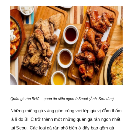
Quán gà rán BHC – quán ăn siêu ngon ở Seoul (Ảnh: Sưu tầm)
Những miếng gà vàng giòn cùng với lớp gia vị đằm thắm
là lí do BHC trở thành một những quán gà rán ngon nhất
tại Seoul. Các loại gà rán phổ biến ở đây bao gồm gà