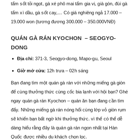
tẩm sốt tỏi ngọt, gà xé phô mai tẩm gia vị, già gòn, đùi gà
tẩm xì dầu, gà sốt cay,… Có giá nghiêng ngả 17.000 –
19.000 won (tương đương 300.000 – 350.000VNĐ)
QUÁN GÀ RÁN KYOCHON – SEOGYO-
DONG
Địa chỉ:
371-3, Seogyo-dong, Mapo-gu, Seoul
Giờ mở cửa:
12h trưa – 02h sáng
Bạn đang tìm một quán gà rán với những miếng gà giòn
để cùng thưởng thức cùng cốc bia lạnh với hội bạn? Ghé
ngay quán gà rán Kyochon – quán ăn bạn đang cần tìm
đấy. Những miếng gà rán nóng hổi cùng lớp vỏ giòn rụm
sẽ khiến bạn bất ngờ khi thưởng thức. vì thế có thể dễ
dàng hiểu rằng đây là quán gà rán ngon nhất tại Hàn
Quốc được nhiều du khách chọn lọc.