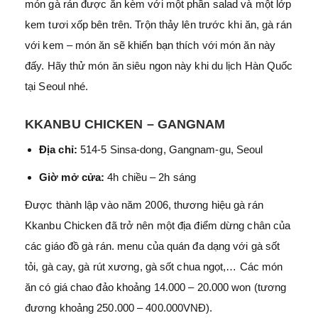
món gà rán được ăn kèm với một phần salad và một lớp
kem tươi xốp bên trên. Trộn thảy lên trước khi ăn, gà rán
với kem – món ăn sẽ khiến bạn thích với món ăn này
đấy. Hãy thử món ăn siêu ngon này khi du lịch Hàn Quốc
tại Seoul nhé.
KKANBU CHICKEN – GANGNAM
Địa chỉ:
514-5 Sinsa-dong, Gangnam-gu, Seoul
Giờ mở cửa:
4h chiều – 2h sáng
Được thành lập vào năm 2006, thương hiệu gà rán
Kkanbu Chicken đã trở nên một địa điểm dừng chân của
các giáo đồ gà rán. menu của quán đa dạng với gà sốt
tỏi, gà cay, gà rút xương, gà sốt chua ngọt,… Các món
ăn có giá chao đảo khoảng 14.000 – 20.000 won (tương
đương khoảng 250.000 – 400.000VNĐ).