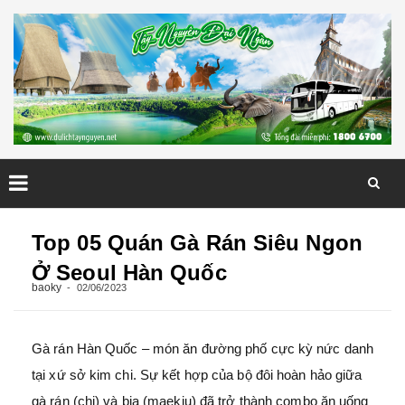
Skip
to
Top 05 Quán Gà Rán Siêu Ngon
content
Ở Seoul Hàn Quốc
baoky
02/06/2023
Gà rán Hàn Quốc – món ăn đường phố cực kỳ nức danh
tại xứ sở kim chi. Sự kết hợp của bộ đôi hoàn hảo giữa
gà rán (chi) và bia (maekju) đã trở thành combo ăn uống