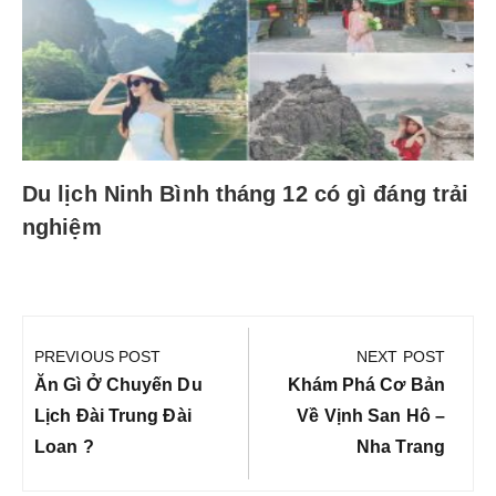
Du lịch Ninh Bình tháng 12 có gì đáng trải
nghiệm
Điều
hướng
PREVIOUS POST
NEXT POST
bài
Previous
Next
Ăn Gì Ở Chuyến Du
Khám Phá Cơ Bản
viết
Post:
Post:
Lịch Đài Trung Đài
Về Vịnh San Hô –
Loan ?
Nha Trang