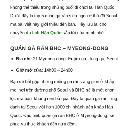
không thể thiếu trong những buổi đi chơi tại Hàn Quốc.
Dưới đây là top 5 quán gà rán siêu ngon ở thủ đô Seoul
mà bài viết này giới thiệu đến bạn. Hãy lưu lại cho
chuyến
du lịch Hàn Quốc
sắp tới của mình nhé.
QUÁN GÀ RÁN BHC – MYEONG-DONG
Địa chỉ:
21 Myeong-dong, Euljiro-ga, Jung-gu, Seoul
Giờ mở cửa:
14h00 – 24h00
Bạn sẽ bắt gặp những miếng gà rán vàng giòn ở khắp
mọi nơi trên đường phố Seoul và BHC sẽ là một chọn
lọc mà bạn không nên bỏ qua. Đây là quán gà rán lừng
danh tại Seoul với hơn 1000 chi nhánh trên khắp Hàn
Quốc. Đặc biệt, quán gà rán BHC ở Myeong-dong, sẽ
phục vụ thực khách đến nửa đêm.