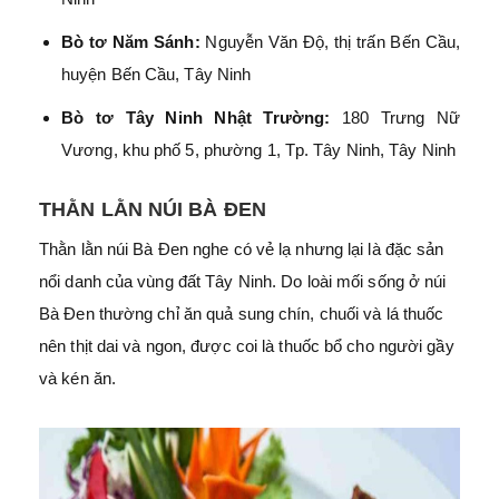
Bò tơ Năm Sánh:
Nguyễn Văn Độ, thị trấn Bến Cầu,
huyện Bến Cầu, Tây Ninh
Bò tơ Tây Ninh Nhật Trường:
180 Trưng Nữ
Vương, khu phố 5, phường 1, Tp. Tây Ninh, Tây Ninh
THẰN LẰN NÚI BÀ ĐEN
Thằn lằn núi Bà Đen nghe có vẻ lạ nhưng lại là đặc sản
nổi danh của vùng đất Tây Ninh. Do loài mối sống ở núi
Bà Đen thường chỉ ăn quả sung chín, chuối và lá thuốc
nên thịt dai và ngon, được coi là thuốc bổ cho người gầy
và kén ăn.