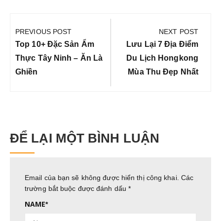
Điều
hướng
PREVIOUS POST
NEXT POST
bài
Previous
Next
Top 10+ Đặc Sản Ẩm
Lưu Lại 7 Địa Điểm
viết
Post:
Post:
Thực Tây Ninh – Ăn Là
Du Lịch Hongkong
Ghiền
Mùa Thu Đẹp Nhất
ĐỂ LẠI MỘT BÌNH LUẬN
Email của bạn sẽ không được hiển thị công khai.
Các
trường bắt buộc được đánh dấu
*
NAME
*