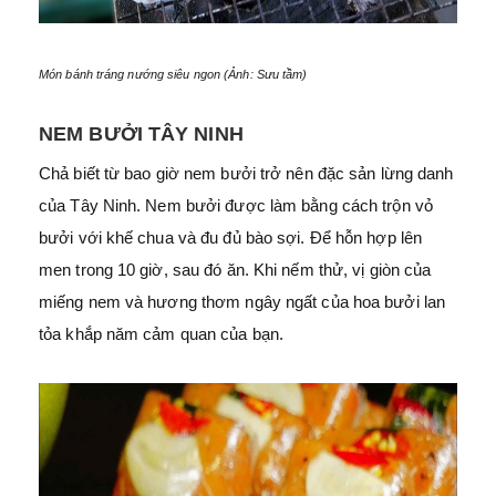
Món bánh tráng nướng siêu ngon (Ảnh: Sưu tầm)
NEM BƯỞI TÂY NINH
Chả biết từ bao giờ nem bưởi trở nên đặc sản lừng danh
của Tây Ninh. Nem bưởi được làm bằng cách trộn vỏ
bưởi với khế chua và đu đủ bào sợi. Để hỗn hợp lên
men trong 10 giờ, sau đó ăn. Khi nếm thử, vị giòn của
miếng nem và hương thơm ngây ngất của hoa bưởi lan
tỏa khắp năm cảm quan của bạn.