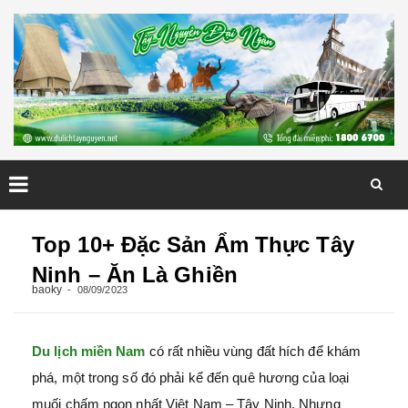
Skip
to
Top 10+ Đặc Sản Ẩm Thực Tây
content
Ninh – Ăn Là Ghiền
baoky
08/09/2023
Du lịch miền Nam
có rất nhiều vùng đất hích để khám
phá, một trong số đó phải kể đến quê hương của loại
muối chấm ngon nhất Việt Nam – Tây Ninh. Nhưng