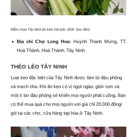
Mắm chua Tây Ninh ăn kèm thịt luộc (Ảnh: Sưu tầm)
Địa chỉ Chợ Long Hoa:
Huỳnh Thanh Mừng, TT.
Hoà Thành, Hoà Thành, Tây Ninh
THÈO LÈO TÂY NINH
Loại kẹo đặc biệt của Tây Ninh được làm từ đậu phộng
và mạch nha. Khi ăn kẹo có vị ngọt ngào, giòn rụm và
một tí bơ đậu phộng sẽ khiến mọi người phát cuồng. Bạn
có thể mua quà cho mọi người với giá chỉ 20.000 đồng/
gói tại các chợ, cửa hàng tạp hóa ở Tây Ninh.