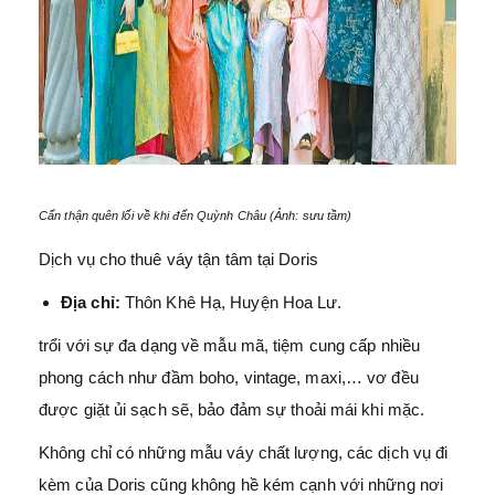
Cẩn thận quên lối về khi đến Quỳnh Châu (Ảnh: sưu tầm)
Dịch vụ cho thuê váy tận tâm tại Doris
Địa chỉ:
Thôn Khê Hạ, Huyện Hoa Lư.
trổi với sự đa dạng về mẫu mã, tiệm cung cấp nhiều
phong cách như đầm boho, vintage, maxi,… vơ đều
được giặt ủi sạch sẽ, bảo đảm sự thoải mái khi mặc.
Không chỉ có những mẫu váy chất lượng, các dịch vụ đi
kèm của Doris cũng không hề kém cạnh với những nơi