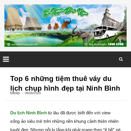
Skip
to
Top 6 những tiệm thuê váy du
content
lịch chụp hình đẹp tại Ninh Bình
baoky
06/06/2025
Du lịch Ninh Bình
từ lâu đã được biết đến với view
sống ảo siêu mê trên những nền khung cảnh thiên nhiên
tuyệt đẹp. Nhưng nỗi lo lắng khi phải mang theo “ê hề” nè