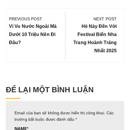
Điều
hướng
PREVIOUS POST
NEXT POST
bài
Previous
Next
Vi Vu Nước Ngoài Mà
Hè Này Đến Với
viết
Post:
Post:
Dưới 10 Triệu Nên Đi
Festival Biển Nha
Đâu?
Trang Hoành Tráng
Nhất 2025
ĐỂ LẠI MỘT BÌNH LUẬN
Email của bạn sẽ không được hiển thị công khai.
Các
trường bắt buộc được đánh dấu
*
NAME
*