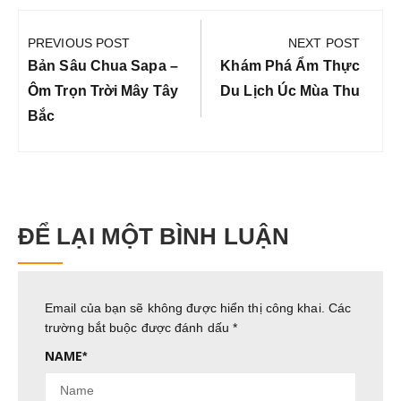
Điều
hướng
PREVIOUS POST
NEXT POST
bài
Previous
Next
Bản Sâu Chua Sapa –
Khám Phá Ẩm Thực
viết
Post:
Post:
Ôm Trọn Trời Mây Tây
Du Lịch Úc Mùa Thu
Bắc
ĐỂ LẠI MỘT BÌNH LUẬN
Email của bạn sẽ không được hiển thị công khai.
Các
trường bắt buộc được đánh dấu
*
NAME
*