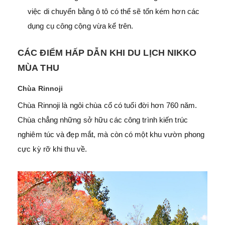
việc di chuyển bằng ô tô có thể sẽ tốn kém hơn các
dụng cụ công cộng vừa kể trên.
CÁC ĐIỂM HẤP DẪN KHI DU LỊCH NIKKO
MÙA THU
Chùa Rinnoji
Chùa Rinnoji là ngôi chùa cổ có tuổi đời hơn 760 năm.
Chùa chẳng những sở hữu các công trình kiến trúc
nghiêm túc và đẹp mắt, mà còn có một khu vườn phong
cực kỳ rỡ khi thu về.