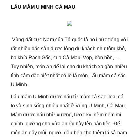
LẨU MẮM U MINH CÀ MAU
Vùng đất cực Nam của Tổ quốc là nơi nức tiếng với
rất nhiều đặc sản được lòng du khách như tôm khô,
ba khía Rạch Gốc, cua Cà Mau, Vọp, bồn bồn, …
Tuy nhiên, món ăn để lại cho du khách xa gần nhiều
tình cảm đặc biệt nhất có lẽ là món Lẩu mắm cá sặc
U Minh.
Lẩu mắm U Minh được nấu từ mắm cá sặc, loại cá
to và sinh sống nhiều nhất ở Vùng U Minh, Cà Mau.
Mắm được nấu nhừ xương, lược kỹ, nêm nếm mì
chính, đường cho vừa ăn rồi bày lên bàn tiệc. Để
món ăn dậy mùi, người đầu bếp cho thêm lá sả băm