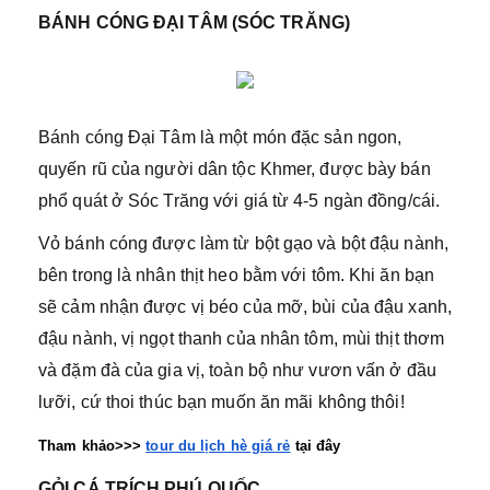
BÁNH CÓNG ĐẠI TÂM (SÓC TRĂNG)
Bánh cóng Đại Tâm là một món đặc sản ngon,
quyến rũ của người dân tộc Khmer, được bày bán
phổ quát ở Sóc Trăng với giá từ 4-5 ngàn đồng/cái.
Vỏ bánh cóng được làm từ bột gạo và bột đậu nành,
bên trong là nhân thịt heo bằm với tôm. Khi ăn bạn
sẽ cảm nhận được vị béo của mỡ, bùi của đậu xanh,
đậu nành, vị ngọt thanh của nhân tôm, mùi thịt thơm
và đặm đà của gia vị, toàn bộ như vươn vấn ở đầu
lưỡi, cứ thoi thúc bạn muốn ăn mãi không thôi!
Tham khảo>>> 
tour du lịch hè giá rẻ
 tại đây
GỎI CÁ TRÍCH PHÚ QUỐC