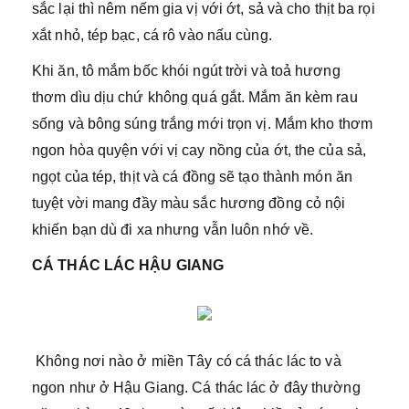
sắc lại thì nêm nếm gia vị với ớt, sả và cho thịt ba rọi
xắt nhỏ, tép bạc, cá rô vào nấu cùng.
Khi ăn, tô mắm bốc khói ngút trời và toả hương
thơm dìu dịu chứ không quá gắt. Mắm ăn kèm rau
sống và bông súng trắng mới trọn vị. Mắm kho thơm
ngon hòa quyện với vị cay nồng của ớt, the của sả,
ngọt của tép, thịt và cá đồng sẽ tạo thành món ăn
tuyệt vời mang đầy màu sắc hương đồng cỏ nội
khiến bạn dù đi xa nhưng vẫn luôn nhớ về.
CÁ THÁC LÁC HẬU GIANG
Không nơi nào ở miền Tây có cá thác lác to và
ngon như ở Hậu Giang. Cá thác lác ở đây thường