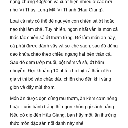
nặng chừng 40g/con và xuất hiện nhiều ở các nơi
như Vị Thủy, Long Mỹ, Vị Thanh (Hậu Giang).
Loại cá này có thể để nguyên con chiên sả ớt hoặc
nạo thịt làm chả. Tuy nhiên, ngon nhất vẫn là món cá
thác lác chiên sả ớt thơm lừng. Để làm món ăn này,
cá phải được đánh vẩy và sơ chế sạch, sau đó dùng
dao khứa chéo theo chiều ngang hai bên thân cá.
Sau đó đem ướp muối, bột nêm và sả, ớt băm
nhuyễn. Đợi khoảng 10 phút cho thịt cá thấm đều
gia vị thì bỏ vào chảo dầu chiên cho đến khi vàng
giòn và dậy mùi thơm.
Món ăn được dọn cùng rau thơm, ăn kèm cơm nóng
hoặc cuốn bánh tráng thì ngon không gì sánh bằng.
Nếu có dịp đến Hậu Giang, bạn hãy một lần thưởng
thức món đặc sản nổi danh này nhé!