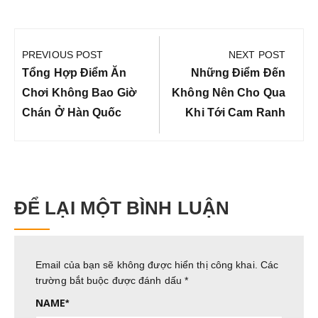
Điều
hướng
PREVIOUS POST
NEXT POST
bài
Previous
Next
Tổng Hợp Điểm Ăn
Những Điểm Đến
viết
Post:
Post:
Chơi Không Bao Giờ
Không Nên Cho Qua
Chán Ở Hàn Quốc
Khi Tới Cam Ranh
ĐỂ LẠI MỘT BÌNH LUẬN
Email của bạn sẽ không được hiển thị công khai.
Các
trường bắt buộc được đánh dấu
*
NAME
*