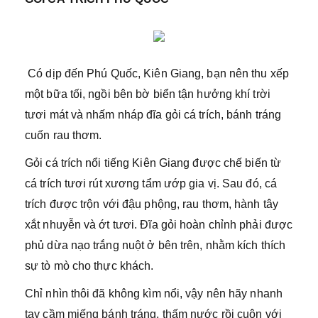
Có dịp đến Phú Quốc, Kiên Giang, bạn nên thu xếp
một bữa tối, ngồi bên bờ biển tận hưởng khí trời
tươi mát và nhấm nháp đĩa gỏi cá trích, bánh tráng
cuốn rau thơm.
Gỏi cá trích nổi tiếng Kiên Giang được chế biến từ
cá trích tươi rút xương tẩm ướp gia vị. Sau đó, cá
trích được trộn với đậu phộng, rau thơm, hành tây
xắt nhuyễn và ớt tươi. Đĩa gỏi hoàn chỉnh phải được
phủ dừa nạo trắng nuột ở bên trên, nhằm kích thích
sự tò mò cho thực khách.
Chỉ nhìn thôi đã không kìm nổi, vậy nên hãy nhanh
tay cầm miếng bánh tráng, thấm nước rồi cuộn với