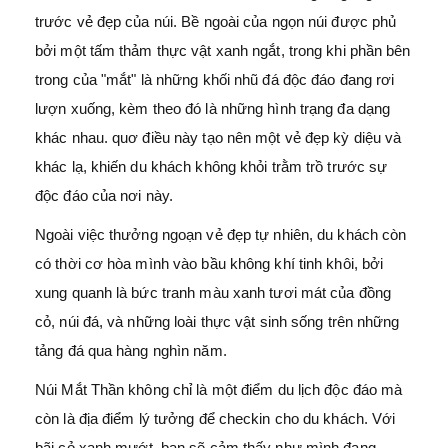
trước vẻ đẹp của núi. Bề ngoài của ngọn núi được phủ
bởi một tấm thảm thực vật xanh ngắt, trong khi phần bên
trong của "mắt" là những khối nhũ đá độc đáo đang rơi
lượn xuống, kèm theo đó là những hình trạng đa dạng
khác nhau. quơ điều này tạo nên một vẻ đẹp kỳ diệu và
khác lạ, khiến du khách không khỏi trằm trồ trước sự
độc đáo của nơi này.
Ngoài việc thưởng ngoạn vẻ đẹp tự nhiên, du khách còn
có thời cơ hòa mình vào bầu không khí tinh khôi, bởi
xung quanh là bức tranh màu xanh tươi mát của đồng
cỏ, núi đá, và những loài thực vật sinh sống trên những
tảng đá qua hàng nghìn năm.
Núi Mắt Thần không chỉ là một điểm du lịch độc đáo mà
còn là địa điểm lý tưởng để checkin cho du khách. Với
bãi cỏ xanh mướt, bạn sẽ cảm thấy như mình đang