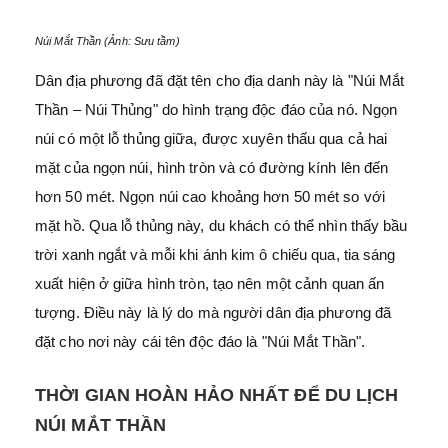
Núi Mắt Thần (Ảnh: Sưu tầm)
Dân địa phương đã đặt tên cho địa danh này là "Núi Mắt
Thần – Núi Thủng" do hình trạng độc đáo của nó. Ngọn
núi có một lỗ thủng giữa, được xuyên thấu qua cả hai
mặt của ngọn núi, hình tròn và có đường kính lên đến
hơn 50 mét. Ngọn núi cao khoảng hơn 50 mét so với
mặt hồ. Qua lỗ thủng này, du khách có thể nhìn thấy bầu
trời xanh ngắt và mỗi khi ánh kim ô chiếu qua, tia sáng
xuất hiện ở giữa hình tròn, tạo nên một cảnh quan ấn
tượng. Điều này là lý do mà người dân địa phương đã
đặt cho nơi này cái tên độc đáo là "Núi Mắt Thần".
THỜI GIAN HOÀN HẢO NHẤT ĐỂ DU LỊCH
NÚI MẮT THẦN