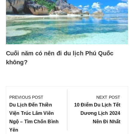
Cuối năm có nên đi du lịch Phú Quốc
không?
Điều
hướng
PREVIOUS POST
NEXT POST
bài
Previous
Next
Du Lịch Đến Thiền
10 Điểm Du Lịch Tết
viết
Post:
Post:
Viện Trúc Lâm Viên
Dương Lịch 2024
Ngộ – Tìm Chốn Bình
Nên Đi Nhất
Yên