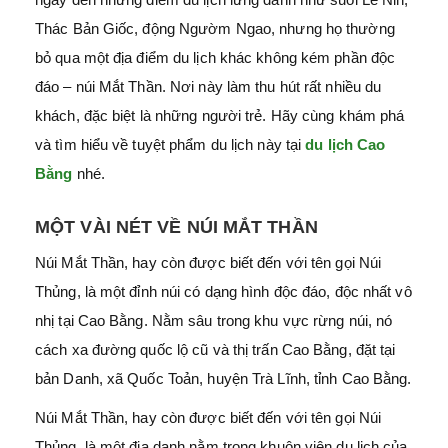
Thác Bản Giốc, động Ngườm Ngao, nhưng họ thường
bỏ qua một địa điểm du lịch khác không kém phần độc
đáo – núi Mắt Thần. Nơi này làm thu hút rất nhiều du
khách, đặc biệt là những người trẻ. Hãy cùng
khám phá
và tìm hiểu về tuyệt phẩm du lịch này tại
du lịch Cao
Bằng
nhé.
MỘT VÀI NÉT VỀ NÚI MẮT THẦN
Núi Mắt Thần, hay còn được biết đến với tên gọi Núi
Thủng, là một đỉnh núi có dạng hình độc đáo, độc nhất vô
nhị tại Cao Bằng. Nằm sâu trong khu vực rừng núi, nó
cách xa đường quốc lộ cũ và thị trấn Cao Bằng, đặt tại
bản Danh, xã Quốc Toản, huyện Trà Lĩnh, tỉnh Cao Bằng.
Núi Mắt Thần, hay còn được biết đến với tên gọi Núi
Thủng, là một địa danh nằm trong khuôn viên du lịch của