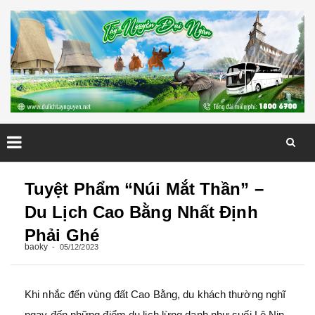
Skip
to
Tuyệt Phẩm “Núi Mắt Thần” –
content
Du Lịch Cao Bằng Nhất Định
Phải Ghé
baoky
05/12/2023
Khi nhắc đến vùng đất Cao Bằng, du khách thường nghĩ
ngay đến những điểm du lịch lừng danh như suối Lê Nin,