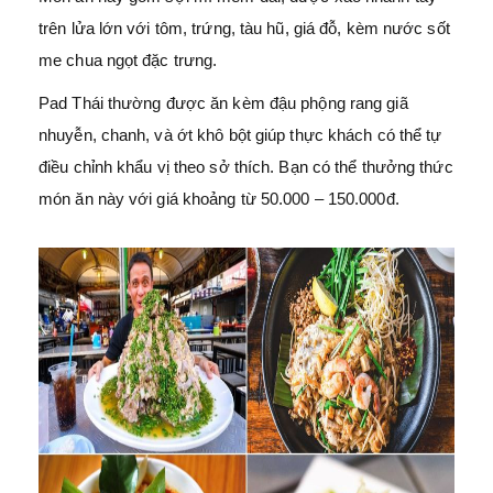
trên lửa lớn với tôm, trứng, tàu hũ, giá đỗ, kèm nước sốt
me chua ngọt đặc trưng.
Pad Thái thường được ăn kèm đậu phộng rang giã
nhuyễn, chanh, và ớt khô bột giúp thực khách có thể tự
điều chỉnh khẩu vị theo sở thích. Bạn có thể thưởng thức
món ăn này với giá khoảng từ 50.000 – 150.000đ.