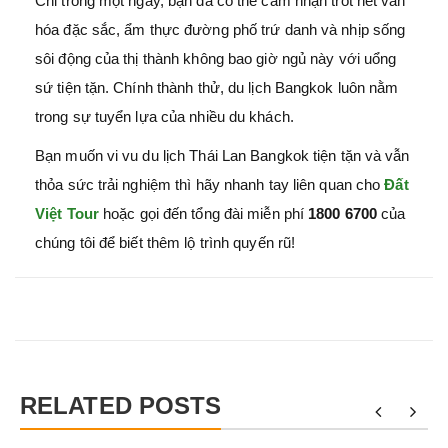
Chỉ trong một ngày, bạn đã có thể cảm nhận trót nét văn
hóa đặc sắc, ẩm thực đường phố trứ danh và nhịp sống
sôi động của thị thành không bao giờ ngủ này với uổng
sứ tiện tặn. Chính thành thử, du lịch Bangkok luôn nằm
trong sự tuyển lựa của nhiều du khách.
Bạn muốn vi vu du lịch Thái Lan Bangkok tiện tặn và vẫn
thỏa sức trải nghiệm thì hãy nhanh tay liên quan cho
Đất
Việt Tour
hoặc gọi đến tổng đài miễn phí
1800 6700
của
chúng tôi để biết thêm lộ trình quyến rũ!
RELATED POSTS