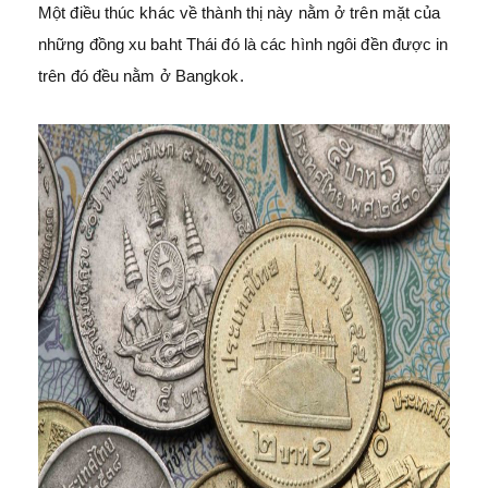
Một điều thúc khác về thành thị này nằm ở trên mặt của
những đồng xu baht Thái đó là các hình ngôi đền được in
trên đó đều nằm ở Bangkok.