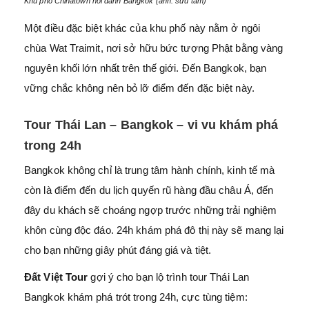
Khu phố Chinatown nổi danh Bangkok (ảnh: sưu tầm)
Một điều đặc biệt khác của khu phố này nằm ở ngôi
chùa Wat Traimit, nơi sở hữu bức tượng Phật bằng vàng
nguyên khối lớn nhất trên thế giới. Đến Bangkok, bạn
vững chắc không nên bỏ lỡ điểm đến đặc biệt này.
Tour Thái Lan – Bangkok – vi vu khám phá
trong 24h
Bangkok không chỉ là trung tâm hành chính, kinh tế mà
còn là điểm đến du lịch quyến rũ hàng đầu châu Á, đến
đây du khách sẽ choáng ngợp trước những trải nghiệm
khôn cùng độc đáo. 24h khám phá đô thị này sẽ mang lại
cho bạn những giây phút đáng giá và tiệt.
Đất Việt Tour
gợi ý cho bạn lộ trình tour Thái Lan
Bangkok khám phá trót trong 24h, cực tùng tiệm: