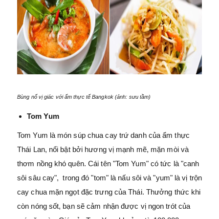
Bùng nổ vị giác với ẩm thực tế Bangkok (ảnh: sưu tầm)
Tom Yum
Tom Yum là món súp chua cay trứ danh của ẩm thực
Thái Lan, nổi bật bởi hương vị mạnh mẽ, mặn mòi và
thơm nồng khó quên. Cái tên "Tom Yum" có tức là "canh
sôi sâu cay", trong đó "tom" là nấu sôi và "yum" là vị trộn
cay chua mặn ngọt đặc trưng của Thái. Thưởng thức khi
còn nóng sốt, bạn sẽ cảm nhận được vị ngon trót của