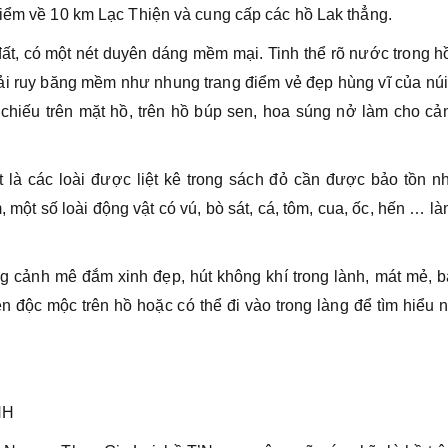
điểm về 10 km Lạc Thiện và cung cấp các hồ Lak thẳng.
 đất, có một nét duyên dáng mềm mại. Tinh thể rõ nước trong h
ải ruy băng mềm như nhung trang điểm vẻ đẹp hùng vĩ của nú
chiếu trên mặt hồ, trên hồ búp sen, hoa súng nở làm cho cản
t là các loài được liệt kê trong sách đỏ cần được bảo tồn n
 một số loài động vật có vú, bò sát, cá, tôm, cua, ốc, hến … l
g cảnh mê đắm xinh đẹp, hút không khí trong lành, mát mẻ, b
yền độc mộc trên hồ hoặc có thể đi vào trong làng để tìm hiểu
NH