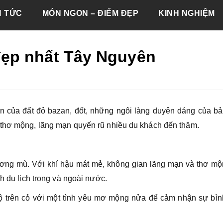
N TỨC
MÓN NGON – ĐIỂM ĐẸP
KINH NGHIỆM
ẹp nhất Tây Nguyên
n của đất đỏ bazan, đốt, những ngôi làng duyên dáng của bả
 thơ mộng, lãng mạn quyến rũ nhiều du khách đến thăm.
sương mù. Với khí hậu mát mẻ, không gian lãng mạn và thơ mộ
h du lịch trong và ngoài nước.
 trên cỏ với một tình yêu mơ mộng nửa để cảm nhận sự bình