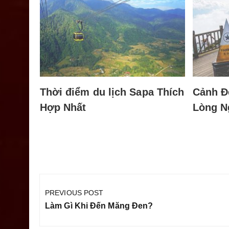
hấp
n ngày
11
Thời điểm du lịch Sapa Thích
Cảnh Đ
Hợp Nhất
Lòng N
Điều
hướng
PREVIOUS POST
bài
Previous
Làm Gì Khi Đến Măng Đen?
viết
Post: