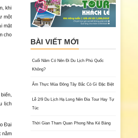
, khi
ư một
ai mặt
àm cho
BÀI VIẾT MỚI
Cuối Năm Có Nên Đi Du Lịch Phú Quốc
Không?
Ẩm Thực Mùa Đông Tây Bắc Có Gì Đặc Biệt
biển,
Lễ 2/9 Du Lịch Hạ Long Nên Đia Tour Hay Tự
 lịch
Túc
Thời Gian Tham Quan Phong Nha Kẻ Bàng
ảo Đại
ợc nằm