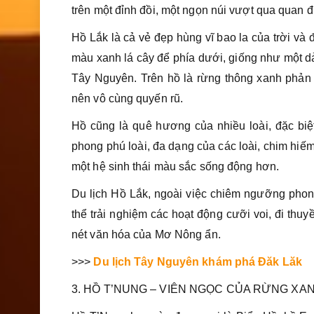
trên một đỉnh đồi, một ngọn núi vượt qua quan 
Hồ Lắk là cả vẻ đẹp hùng vĩ bao la của trời và
màu xanh lá cây để phía dưới, giống như một d
Tây Nguyên. Trên hồ là rừng thông xanh phản 
nên vô cùng quyến rũ.
Hồ cũng là quê hương của nhiều loài, đặc biệ
phong phú loài, đa dạng của các loài, chim hiếm,
một hệ sinh thái màu sắc sống động hơn.
Du lịch Hồ Lắk, ngoài việc chiêm ngưỡng phon
thể trải nghiệm các hoạt động cưỡi voi, đi thu
nét văn hóa của Mơ Nông ẩn.
>>>
Du lịch Tây Nguyên khám phá Đăk Lăk
3. HỒ T’NUNG – VIÊN NGỌC CỦA RỪNG XA