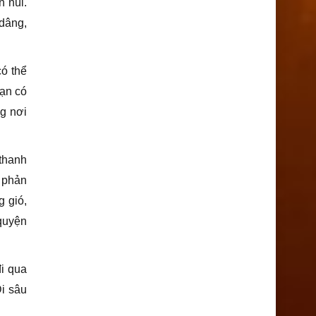
n núi.
dâng,
có thể
bạn có
ng nơi
thanh
ồ phản
g gió,
 quyện
i qua
Đi sâu