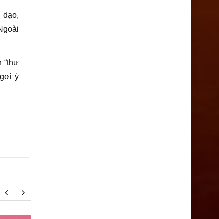
i dạo,
 Ngoài
 “thư
gợi ý