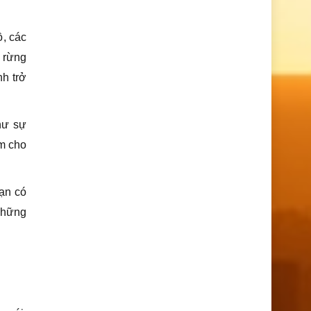
ồ, các
i rừng
h trở
hư sự
àm cho
ạn có
 những