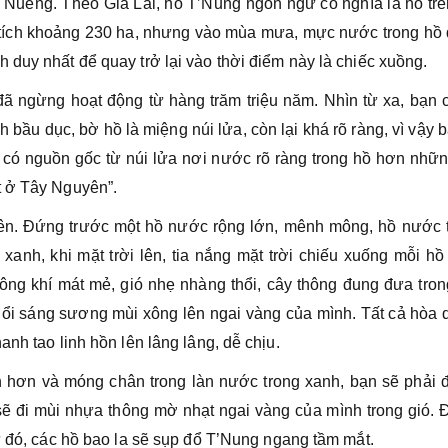
Nueng. Theo Gia Lai, hồ T’Nung ngôn ngữ có nghĩa là hồ trê
 tích khoảng 230 ha, nhưng vào mùa mưa, mực nước trong hồ 
 duy nhất để quay trở lại vào thời điểm này là chiếc xuồng.
đã ngừng hoạt động từ hàng trăm triệu năm. Nhìn từ xa, bạn 
 bầu dục, bờ hồ là miệng núi lửa, còn lại khá rõ ràng, vì vậy 
i có nguồn gốc từ núi lửa nơi nước rõ ràng trong hồ hơn nhữ
t ở Tây Nguyên”.
h lên. Đứng trước một hồ nước rộng lớn, mênh mông, hồ nước 
u xanh, khi mặt trời lên, tia nắng mặt trời chiếu xuống mỗi h
ông khí mát mẻ, gió nhẹ nhàng thổi, cây thông đung đưa tron
buổi sáng sương mùi xông lên ngai vàng của mình. Tất cả hòa
nh tao linh hồn lên lâng lâng, dễ chịu.
ơn và móng chân trong làn nước trong xanh, bạn sẽ phải đ
sẽ đi mùi nhựa thông mờ nhạt ngai vàng của mình trong gió. 
ừ đó, các hồ bao la sẽ sụp đổ T’Nung ngang tầm mắt.