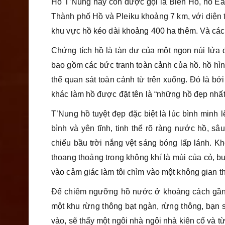
Hồ T’Nung hay còn được gọi là Biển Hồ, hồ Ea 
Thành phố Hồ và Pleiku khoảng 7 km, với diện
khu vực hồ kéo dài khoảng 400 ha thêm. Và cách
Chứng tích hồ là tàn dư của một ngọn núi lửa 
bao gồm các bức tranh toàn cảnh của hồ. hồ hình
thể quan sát toàn cảnh từ trên xuống. Đó là bở
khác làm hồ được đặt tên là “những hồ đẹp nhấ
T’Nung hồ tuyệt đẹp đặc biệt là lúc bình min
bình và yên tĩnh, tinh thể rõ ràng nước hồ, sâ
chiếu bầu trời nắng vệt sáng bóng lấp lánh. Kh
thoang thoảng trong không khí là mùi của cỏ, 
vào cảm giác làm tôi chìm vào một không gian tha
Để chiêm ngưỡng hồ nước ở khoảng cách gần h
một khu rừng thông bạt ngàn, rừng thông, bạn 
vào, sẽ thấy một ngôi nhà ngôi nhà kiên cố và t