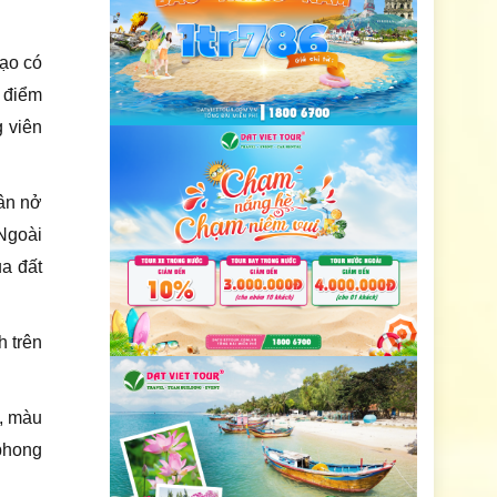
tạo có
 điểm
g viên
ân nở
Ngoài
ủa đất
 trên
c, màu
 phong