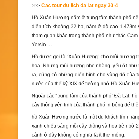
>>>
Cac tour du lich da lat ngay 30-4
Hồ Xuân Hương nằm ở trung tâm thành phố nên đ
diện tích khoảng 32 ha, nằm ở độ cao 1.478m 
tham quan khác trong thành phố như thác Cam L
Yersin …
Hồ được gọi là “Xuân Hương” cho mùi hương t
hoa. Nhưng mùi hương nhẹ nhàng, yếu ớt như
ra, cũng có những điển hình cho vùng đó của t
nước của thế kỷ XIX để tưởng nhớ Hồ Xuân Hư
Ngoài các “trung tâm của thành phố” Đà Lạt, 
cây thông yên tĩnh của thành phố in bóng để t
hồ Xuân Hương nước là một du khách tính năng 
xanh chiếu sáng mỗi cây thông và hoa trên bờ 
cảnh ở đây không có nghĩa là ít thơ mộng.