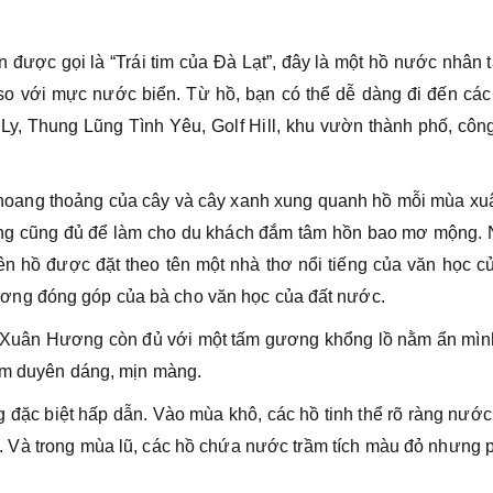
ược gọi là “Trái tim của Đà Lạt”, đây là một hồ nước nhân 
so với mực nước biển. Từ hồ, bạn có thể dễ dàng đi đến các
y, Thung Lũng Tình Yêu, Golf Hill, khu vườn thành phố, côn
hoang thoảng của cây và cây xanh xung quanh hồ mỗi mùa xu
ng cũng đủ để làm cho du khách đắm tâm hồn bao mơ mộng. 
ên hồ được đặt theo tên một nhà thơ nổi tiếng của văn học c
ơng đóng góp của bà cho văn học của đất nước.
hồ Xuân Hương còn đủ với một tấm gương khổng lồ nằm ẩn mình
hêm duyên dáng, mịn màng.
đặc biệt hấp dẫn. Vào mùa khô, các hồ tinh thể rõ ràng nướ
2. Và trong mùa lũ, các hồ chứa nước trầm tích màu đỏ nhưng