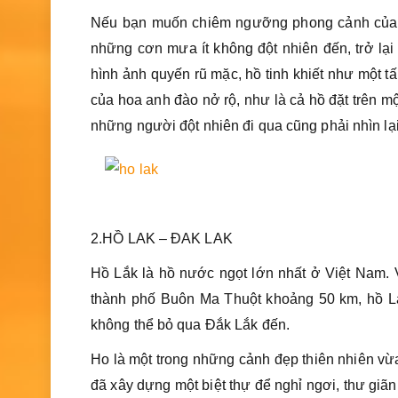
Nếu bạn muốn chiêm ngưỡng phong cảnh của 
những cơn mưa ít không đột nhiên đến, trở lạ
hình ảnh quyến rũ mặc, hồ tinh khiết như một t
của hoa anh đào nở rộ, như là cả hồ đặt trên m
những người đột nhiên đi qua cũng phải nhìn lạ
2.HỒ LAK – ĐAK LAK
Hồ Lắk là hồ nước ngọt lớn nhất ở Việt Nam. 
thành phố Buôn Ma Thuột khoảng 50 km, hồ Lak
không thể bỏ qua Đắk Lắk đến.
Ho là một trong những cảnh đẹp thiên nhiên vừa
đã xây dựng một biệt thự để nghỉ ngơi, thư gi