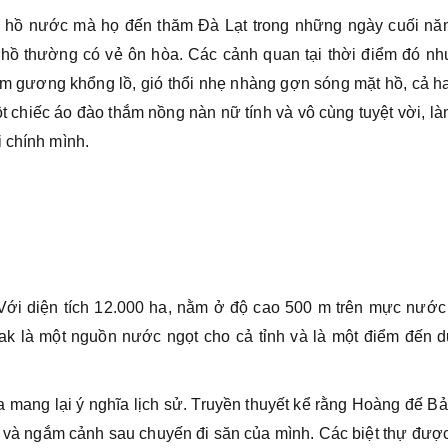
hồ nước mà họ đến thăm Đà Lạt trong những ngày cuối năm
i hồ thường có vẻ ôn hòa. Các cảnh quan tại thời điểm đó nh
ấm gương khổng lồ, gió thổi nhẹ nhàng gợn sóng mặt hồ, cả h
ột chiếc áo đào thắm nồng nàn nữ tính và vô cùng tuyệt vời, l
i chính mình.
Với diện tích 12.000 ha, nằm ở độ cao 500 m trên mực nước 
 là một nguồn nước ngọt cho cả tỉnh và là một điểm đến du
 mang lại ý nghĩa lịch sử. Truyền thuyết kể rằng Hoàng đế B
ãn và ngắm cảnh sau chuyến đi săn của mình. Các biệt thự đư