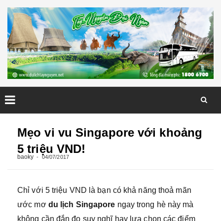
Skip
to
Mẹo vi vu Singapore với khoảng
content
5 triệu VND!
baoky
04/07/2017
Chỉ với 5 triệu VND là bạn có khả năng thoả mãn
ước mơ
du lịch Singapore
ngay trong hè này mà
không cần đắn đo suy nghĩ hay lựa chọn các điểm