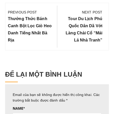
Điều
hướng
PREVIOUS POST
NEXT POST
bài
Previous
Next
Thưởng Thức Bánh
Tour Du Lịch Phú
viết
Post:
Post:
Canh Bột Lọc Giò Heo
Quốc Dân Dã Với
Danh Tiếng Nhất Bà
Làng Chài Cổ “mái
Rịa
Lá Nhà Tranh”
ĐỂ LẠI MỘT BÌNH LUẬN
Email của bạn sẽ không được hiển thị công khai.
Các
trường bắt buộc được đánh dấu
*
NAME
*