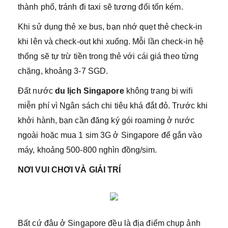
thành phố, tránh đi taxi sẽ tương đối tốn kém.
Khi sử dụng thẻ xe bus, bạn nhớ quẹt thẻ check-in
khi lên và check-out khi xuống. Mỗi lần check-in hệ
thống sẽ tự trừ tiền trong thẻ với cái giá theo từng
chặng, khoảng 3-7 SGD.
Đất nước
du lịch Singapore
không trang bị wifi
miễn phí vì Ngân sách chi tiêu khá đắt đỏ. Trước khi
khởi hành, bạn cần đăng ký gói roaming ở nước
ngoài hoặc mua 1 sim 3G ở Singapore để gắn vào
máy, khoảng 500-800 nghìn đồng/sim.
NƠI VUI CHƠI VÀ GIẢI TRÍ
Bất cứ đâu ở Singapore đều là địa điểm chụp ảnh