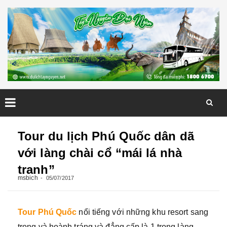
Skip
to
Tour du lịch Phú Quốc dân dã
content
với làng chài cổ “mái lá nhà
tranh”
msbich
05/07/2017
Tour Phú Quốc
nổi tiếng với những khu resort sang
trọng và hoành tráng và đẳng cấp là 1 trong làng