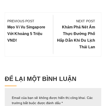
Điều
hướng
PREVIOUS POST
NEXT POST
bài
Previous
Next
Mẹo Vi Vu Singapore
Khám Phá Nét Ẩm
viết
Post:
Post:
Với Khoảng 5 Triệu
Thực Đường Phố
VND!
Hấp Dẫn Khi Du Lịch
Thái Lan
ĐỂ LẠI MỘT BÌNH LUẬN
Email của bạn sẽ không được hiển thị công khai.
Các
trường bắt buộc được đánh dấu
*