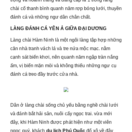
chài cổ thanh bình quanh năm rợp bóng lưới, thuyền
đánh cá và những ngư dân chân chất.
LÀNG ĐÁNH CÁ YÊN Ả GIỮA ĐẠI DƯƠNG
Làng chài Hàm Ninh là một ngôi làng tập hợp những
căn nhà tranh vách lá và tre nứa mộc mạc. nằm
cạnh sát biển khơi, nên quanh năm ngập tràn nắng
ấm, vị biển mặn mòi và không thiếu những ngư cụ
đánh cá treo đầy trước cửa nhà.
Dân ở làng chài sống chủ yếu bằng nghề chài lưới
và đánh bắt hải sản, nuôi cấy ngọc trai. vừa mới
đây, khi Hàm Ninh được phát hiện như một viên
ngọc quý, khách
du lịch Phú Quốc
đổ xô về đây