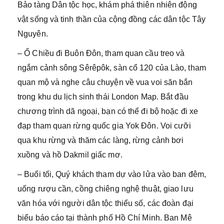
Bảo tàng Dân tộc học, khám phá thiên nhiên động
vật sống và tinh thần của cộng đồng các dân tộc Tây
Nguyên.
– Ổ Chiều đi Buôn Đôn, tham quan cầu treo và
ngắm cảnh sông Sêrêpôk, sàn cổ 120 của Lào, tham
quan mộ và nghe câu chuyện về vua voi săn bắn
trong khu du lịch sinh thái London Map. Bắt đầu
chương trình dã ngoại, bạn có thể đi bộ hoặc đi xe
đạp tham quan rừng quốc gia Yok Đôn. Voi cưỡi
qua khu rừng và thăm các làng, rừng cảnh bơi
xuồng và hồ Dakmil giấc mơ.
– Buổi tối, Quý khách tham dự vào lửa vào ban đêm,
uống rượu cần, cồng chiêng nghệ thuật, giao lưu
văn hóa với người dân tộc thiểu số, các đoàn đại
biểu báo cáo tại thành phố Hồ Chí Minh. Ban Mê