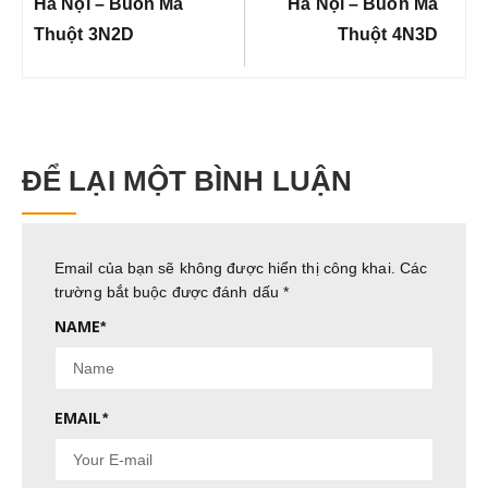
bài
Previous
Next
Hà Nội – Buôn Ma
Hà Nội – Buôn Ma
viết
Post:
Post:
Thuột 3N2D
Thuột 4N3D
ĐỂ LẠI MỘT BÌNH LUẬN
Email của bạn sẽ không được hiển thị công khai.
Các
trường bắt buộc được đánh dấu
*
NAME
*
EMAIL
*