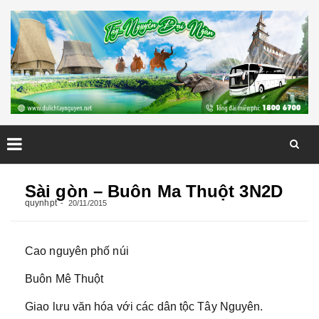
Skip
to
Sài gòn – Buôn Ma Thuột 3N2D
content
quynhpt
20/11/2015
Cao nguyên phố núi
Buôn Mê Thuột
Giao lưu văn hóa với các dân tộc Tây Nguyên.