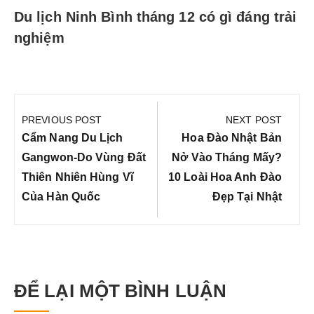
Du lịch Ninh Bình tháng 12 có gì đáng trải
nghiệm
Điều
hướng
PREVIOUS POST
NEXT POST
bài
Previous
Next
Cẩm Nang Du Lịch
Hoa Đào Nhật Bản
viết
Post:
Post:
Gangwon-Do Vùng Đất
Nở Vào Tháng Mấy?
Thiên Nhiên Hùng Vĩ
10 Loài Hoa Anh Đào
Của Hàn Quốc
Đẹp Tại Nhật
ĐỂ LẠI MỘT BÌNH LUẬN