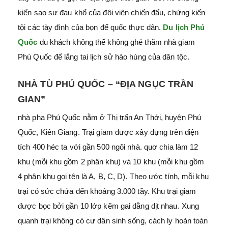
kiến sao sự đau khổ của đội viên chiến đấu, chứng kiến
tội các tày đình của bọn đế quốc thực dân.
Du lịch Phú
Quốc
du khách không thể không ghé thăm nhà giam
Phú Quốc để lắng tai lịch sử hào hùng của dân tộc.
NHÀ TÙ PHÚ QUỐC – “ĐỊA NGỤC TRẦN
GIAN”
nhà pha Phú Quốc nằm ở Thị trấn An Thới, huyện Phú
Quốc, Kiên Giang. Trại giam được xây dựng trên diện
tích 400 héc ta với gần 500 ngôi nhà. quơ chia làm 12
khu (mỗi khu gồm 2 phân khu) và 10 khu (mỗi khu gồm
4 phân khu gọi tên là A, B, C, D). Theo ước tính, mỗi khu
trại có sức chứa đến khoảng 3.000 tầy. Khu trại giam
được bọc bởi gần 10 lớp kẽm gai dằng dịt nhau. Xung
quanh trại không có cư dân sinh sống, cách ly hoàn toàn