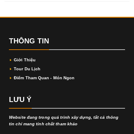
THÔNG TIN
Giới Thiệu
Tour Du Lịch
Điểm Tham Quan - Món Ngon
LƯU Ý
Website đang trong quá trình xây dựng, tất cả thông
tin chỉ mang tính chất tham khảo