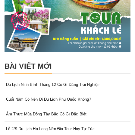
BÀI VIẾT MỚI
Du Lịch Ninh Bình Tháng 12 Có Gì Đáng Trải Nghiệm
Cuối Năm Có Nên Đi Du Lịch Phú Quốc Không?
Ẩm Thực Mùa Đông Tây Bắc Có Gì Đặc Biệt
Lễ 2/9 Du Lịch Hạ Long Nên Đia Tour Hay Tự Túc