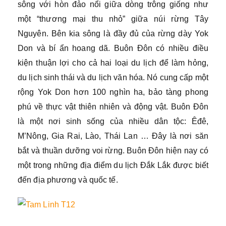
sông với hòn đảo nổi giữa dòng trông giống như
một “thương mại thu nhỏ” giữa núi rừng Tây
Nguyên. Bên kia sông là đầy đủ của rừng dày Yok
Don và bí ẩn hoang dã. Buôn Đôn có nhiều điều
kiện thuận lợi cho cả hai loại du lịch để làm hỏng,
du lịch sinh thái và du lịch văn hóa. Nó cung cấp một
rộng Yok Don hơn 100 nghìn ha, bảo tàng phong
phú về thực vật thiên nhiên và động vật. Buôn Đôn
là một nơi sinh sống của nhiều dân tộc: Êđê,
M’Nông, Gia Rai, Lào, Thái Lan … Đây là nơi săn
bắt và thuần dưỡng voi rừng. Buôn Đôn hiện nay có
một trong những địa điểm du lịch Đắk Lắk được biết
đến địa phương và quốc tế.