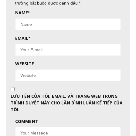
trường bắt buộc được đánh dấu
*
NAME
*
EMAIL
*
WEBSITE
LƯU TÊN CỦA TÔI, EMAIL, VÀ TRANG WEB TRONG
TRÌNH DUYỆT NÀY CHO LẦN BÌNH LUẬN KẾ TIẾP CỦA
TÔI.
COMMENT