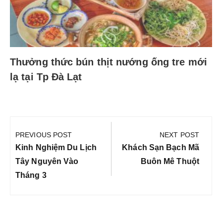
Thưởng thức bún thịt nướng ống tre mới
lạ tại Tp Đà Lạt
Điều
hướng
PREVIOUS POST
NEXT POST
bài
Previous
Next
Kinh Nghiệm Du Lịch
Khách Sạn Bạch Mã
viết
Post:
Post:
Tây Nguyên Vào
Buôn Mê Thuột
Tháng 3