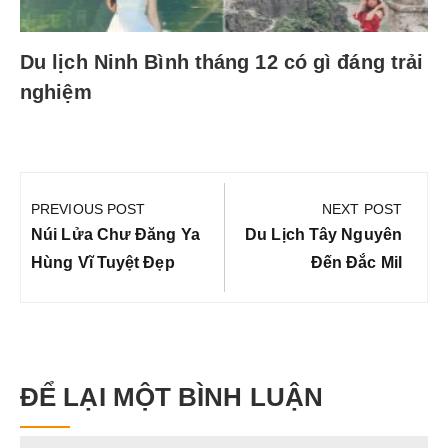
Du lịch Ninh Bình tháng 12 có gì đáng trải
nghiệm
Điều
hướng
PREVIOUS POST
NEXT POST
bài
Previous
Next
Núi Lửa Chư Đăng Ya
Du Lịch Tây Nguyên
viết
Post:
Post:
Hùng Vĩ Tuyệt Đẹp
Đến Đắc Mil
ĐỂ LẠI MỘT BÌNH LUẬN