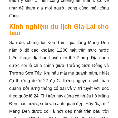
trâu hy sinh … nên cồng chiêng âm thanh. Có vẻ
như để tham gia mọi người trong cùng một cộng
đồng.
Kinh nghiệm du lịch Gia Lai cho
bạn
Sau đó, chúng tôi Kon Tum, qua làng Măng Đen
nằm ở độ cao khoảng 1.200 mét trên mực nước
biển, thuộc địa bàn huyện có thể Plong. Địa danh
được coi là chia chính giữa Trường Sơn Đông và
Trường Sơn Tây. Khí hậu mát mẻ quanh năm, nhiệt
độ thường dưới 22 độ C. Rừng nguyên sinh bao
quanh bởi rừng thông cổ đại và vị trí tuyệt vời dọc
theo quốc lộ 24. Thị trấn này cũng có nhiều hồ Măng
Đen thác nước, suối và cảnh quan đẹp. Hãy “bật mí”
Măng Đen được coi là nơi đẹp nhất trên bầu trời