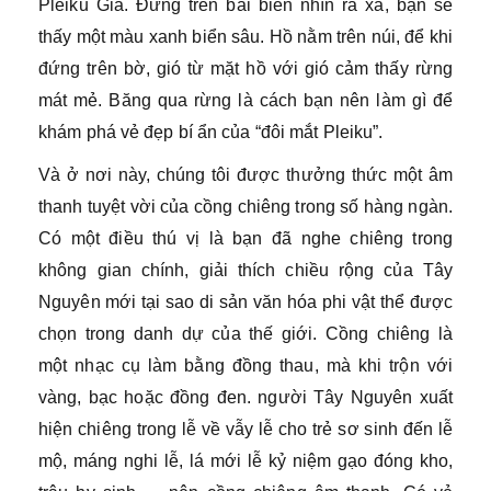
Pleiku Gia. Đứng trên bãi biển nhìn ra xa, bạn sẽ
thấy một màu xanh biển sâu. Hồ nằm trên núi, để khi
đứng trên bờ, gió từ mặt hồ với gió cảm thấy rừng
mát mẻ. Băng qua rừng là cách bạn nên làm gì để
khám phá vẻ đẹp bí ẩn của “đôi mắt Pleiku”.
Và ở nơi này, chúng tôi được thưởng thức một âm
thanh tuyệt vời của cồng chiêng trong số hàng ngàn.
Có một điều thú vị là bạn đã nghe chiêng trong
không gian chính, giải thích chiều rộng của Tây
Nguyên mới tại sao di sản văn hóa phi vật thể được
chọn trong danh dự của thế giới. Cồng chiêng là
một nhạc cụ làm bằng đồng thau, mà khi trộn với
vàng, bạc hoặc đồng đen. người Tây Nguyên xuất
hiện chiêng trong lễ về vẫy lễ cho trẻ sơ sinh đến lễ
mộ, máng nghi lễ, lá mới lễ kỷ niệm gạo đóng kho,