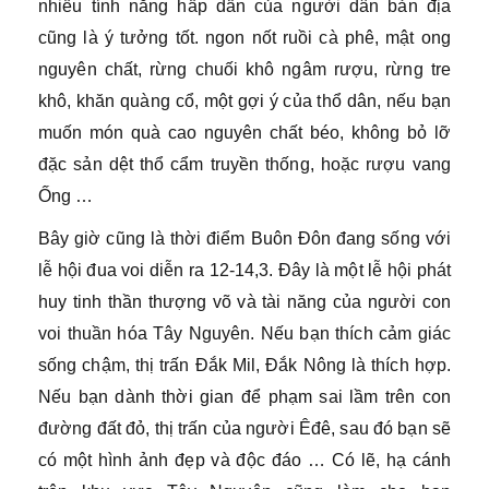
nhiều tính năng hấp dẫn của người dân bản địa
cũng là ý tưởng tốt. ngon nốt ruồi cà phê, mật ong
nguyên chất, rừng chuối khô ngâm rượu, rừng tre
khô, khăn quàng cổ, một gợi ý của thổ dân, nếu bạn
muốn món quà cao nguyên chất béo, không bỏ lỡ
đặc sản dệt thổ cẩm truyền thống, hoặc rượu vang
Ống …
Bây giờ cũng là thời điểm Buôn Đôn đang sống với
lễ hội đua voi diễn ra 12-14,3. Đây là một lễ hội phát
huy tinh thần thượng võ và tài năng của người con
voi thuần hóa Tây Nguyên. Nếu bạn thích cảm giác
sống chậm, thị trấn Đắk Mil, Đắk Nông là thích hợp.
Nếu bạn dành thời gian để phạm sai lầm trên con
đường đất đỏ, thị trấn của người Êđê, sau đó bạn sẽ
có một hình ảnh đẹp và độc đáo … Có lẽ, hạ cánh