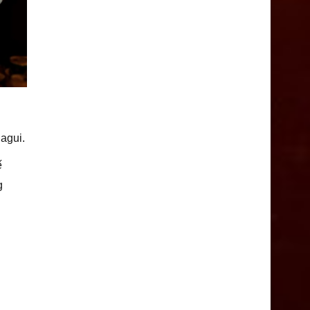
agui.
ế
g