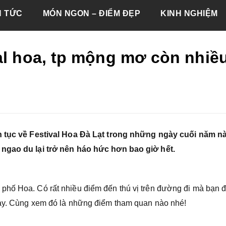
N TỨC
MÓN NGON – ĐIỂM ĐẸP
KINH NGHIỆM
al hoa, tp mộng mơ còn nhiề
ên tục về Festival Hoa Đà Lạt trong những ngày cuối năm n
 ngao du lại trở nên háo hức hơn bao giờ hết.
phố Hoa. Có rất nhiều điểm đến thú vị trên đường đi mà bạn 
này. Cùng xem đó là những điểm tham quan nào nhé!