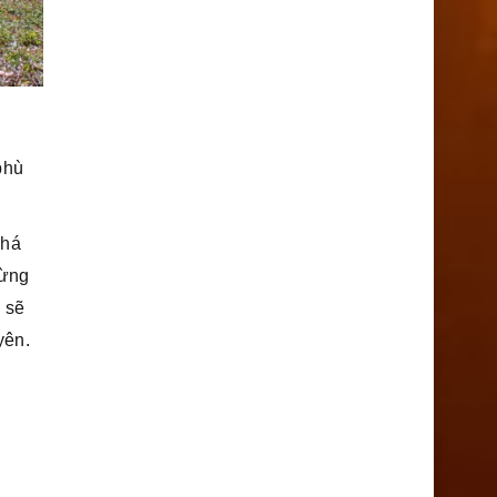
phù
phá
đừng
 sẽ
yên.