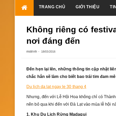
Skip
TRANG CHỦ
GIỚI THIỆU
TI
to
content
Không riêng có festiv
nơi đáng đến
mstrinh
18/03/2016
Đến hẹn lại lên, những thông tin cập nhật li
chắc hẳn sẽ làm cho biết bao trái tim đam mê
Du lich da lat ngay le 30 thang 4
Nhưng, đến với Lễ Hội Hoa không chỉ có Thành 
nên bỏ qua khi đến với Đà Lạt vào mùa lễ hội 
1. Khu Du Lịch Rừng Madagui