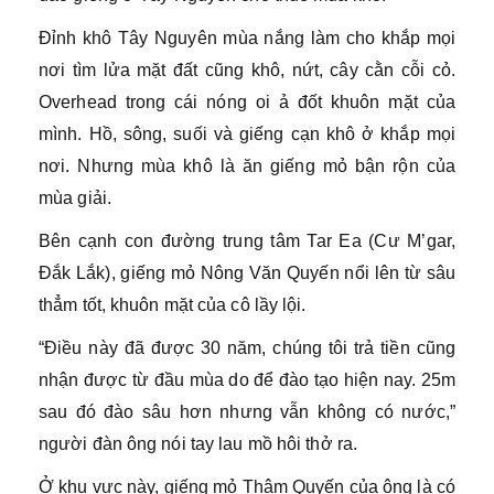
Đỉnh khô Tây Nguyên mùa nắng làm cho khắp mọi
nơi tìm lửa mặt đất cũng khô, nứt, cây cằn cỗi cỏ.
Overhead trong cái nóng oi ả đốt khuôn mặt của
mình. Hồ, sông, suối và giếng cạn khô ở khắp mọi
nơi. Nhưng mùa khô là ăn giếng mỏ bận rộn của
mùa giải.
Bên cạnh con đường trung tâm Tar Ea (Cư M’gar,
Đắk Lắk), giếng mỏ Nông Văn Quyến nổi lên từ sâu
thẳm tốt, khuôn mặt của cô lầy lội.
“Điều này đã được 30 năm, chúng tôi trả tiền cũng
nhận được từ đầu mùa do để đào tạo hiện nay. 25m
sau đó đào sâu hơn nhưng vẫn không có nước,”
người đàn ông nói tay lau mồ hôi thở ra.
Ở khu vực này, giếng mỏ Thâm Quyến của ông là có