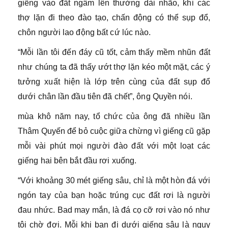
giếng vào đất ngâm lên thường dài nhão, khi các
thợ lặn đi theo đào tạo, chấn động có thể sụp đổ,
chôn người lao động bất cứ lúc nào.
“Mỗi lần tôi đến đáy cũ tốt, cảm thấy mềm nhũn đất
như chúng ta đã thấy ướt thợ lặn kéo một mặt, các ý
tưởng xuất hiện là lớp trên cùng của đất sụp đổ
dưới chân lần đầu tiên đã chết”, ông Quyền nói.
mùa khô năm nay, tổ chức của ông đã nhiều lần
Thâm Quyến để bỏ cuộc giữa chừng vì giếng cũ gặp
mỗi vài phút mọi người đào đất với một loạt các
giếng hai bên bắt đầu rơi xuống.
“Với khoảng 30 mét giếng sâu, chỉ là một hòn đá với
ngón tay của bạn hoặc trúng cục đất rơi là người
đau nhức. Bad may mắn, là đá cọ cỡ rơi vào nó như
tôi chờ đợi. Mỗi khi bạn đi dưới giếng sâu là nguy