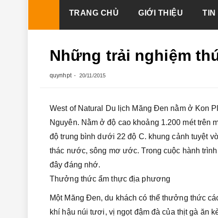
Skip
TRANG CHỦ
GIỚI THIỆU
TIN
to
content
Những trải nghiệm th
quynhpt
20/11/2015
West of Natural Du lịch Măng Đen nằm ở Kon Pl
Nguyên. Nằm ở độ cao khoảng 1.200 mét trên m
độ trung bình dưới 22 độ C. khung cảnh tuyệt 
thác nước, sông mơ ước. Trong cuộc hành trìn
đây đáng nhớ.
Thưởng thức ẩm thực địa phương
Một Măng Đen, du khách có thể thưởng thức cá
khí hậu núi tươi, vị ngọt đậm đà của thịt gà ă