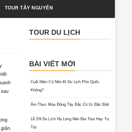
TOUR TÂY NGUYÊN
TOUR DU LỊCH
BÀI VIẾT MỚI
y
iệt
Cuối Năm Có Nên Đi Du Lịch Phú Quốc
quanh
Không?
 sau
Ẩm Thực Mùa Đông Tây Bắc Có Gì Đặc Biệt
Lễ 2/9 Du Lịch Hạ Long Nên Đia Tour Hay Tự
rong
Túc
 giãn.