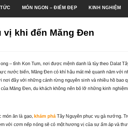
 TỨC
MÓN NGON – ĐIỂM ĐẸP
KINH NGHIỆM
ú vị khi đến Măng Đen
ong – tỉnh Kon Tum, nơi được mệnh danh là tùy theo Dalat Tâ
ực nước biển, Măng Đen có khí hậu mát mẻ quanh năm với nh
vời nơi đây với những cánh rừng nguyên sinh và nhiều hồ bao 
h của Măng Đen, du khách không nên bỏ lỡ những kinh nghiệm
c món ăn là gạo,
khám phá
Tây Nguyên phục vụ gà nướng. T
n kèm với cơm nếp nóng sẽ có một hương vị của sự ấm áp và thư