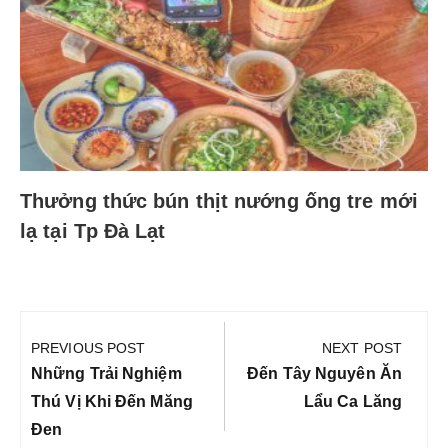
Thưởng thức bún thịt nướng ống tre mới
lạ tại Tp Đà Lạt
Điều
hướng
PREVIOUS POST
NEXT POST
bài
Previous
Next
Những Trải Nghiệm
Đến Tây Nguyên Ăn
viết
Post:
Post:
Thú Vị Khi Đến Măng
Lẩu Ca Lăng
Đen