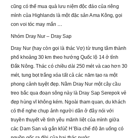
cũng có thể mua quà lưu niệm độc đáo của riêng
mình của Highlands là một đặc sản Ama Kông, gọi
con voi tóc may mắn …
Nhóm Dray Nur – Dray Sap
Dray Nur (hay còn gọi là thác Vợ) từ trung tâm thành
phố khoảng 30 km theo hướng Quốc lộ 14 ở tỉnh
Đắk Nông. Thác có chiều dài 250 mét và cao hơn 30
mét, tung bọt trắng xóa tất cả các năm tạo ra một
phong cảnh tuyệt đẹp. Nằm Dray Nur một cây cầu
treo bắc qua đoạn sông này là Dray Sap Serepok vẻ
đẹp hùng vĩ không kém. Ngoài tham quan, du khách
có thể nghe chụp ảnh người dân ở đây nói với
truyền thuyết về tình yêu mãnh liệt của mình giữa
các Dam San và gắn kľúč H’Bia chế độ ăn uống có
nguồn gốc ra đời của hai thác nước.