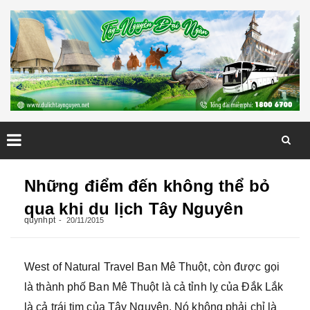
Skip
to
Những điểm đến không thể bỏ
content
qua khi du lịch Tây Nguyên
quynhpt
20/11/2015
West of Natural Travel Ban Mê Thuột, còn được gọi
là thành phố Ban Mê Thuột là cả tỉnh lỵ của Đắk Lắk
là cả trái tim của Tây Nguyên. Nó không phải chỉ là