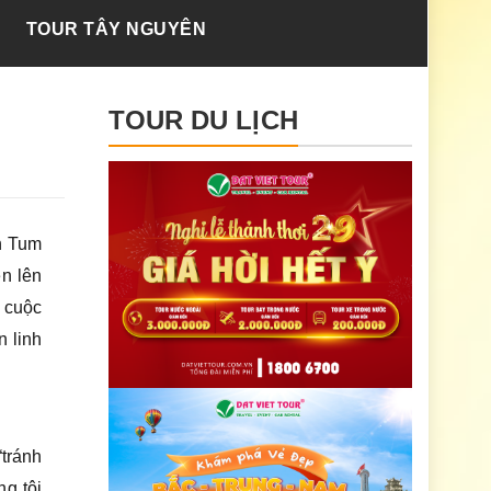
TOUR TÂY NGUYÊN
TOUR DU LỊCH
on Tum
n lên
 cuộc
n linh
tránh
g tôi