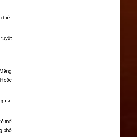
i thời
tuyệt
c Măng
. Hoặc
g dã,
có thể
g phố