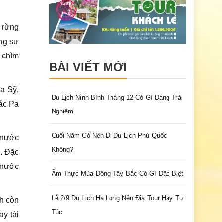
 rừng
ong sự
 chìm
BÀI VIẾT MỚI
Pa Sỹ,
Du Lịch Ninh Bình Tháng 12 Có Gì Đáng Trải
hác Pa
Nghiệm
Cuối Năm Có Nên Đi Du Lịch Phú Quốc
 nước
Không?
. Đặc
 nước
Ẩm Thực Mùa Đông Tây Bắc Có Gì Đặc Biệt
Lễ 2/9 Du Lịch Hạ Long Nên Đia Tour Hay Tự
nh còn
Túc
ay tài