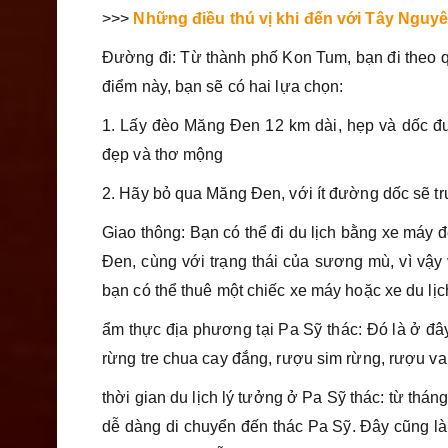
>>>
Những điều thú vị khi đến với Tây Nguy
Đường đi: Từ thành phố Kon Tum, bạn đi theo q
điểm này, bạn sẽ có hai lựa chọn:
1. Lấy đèo Măng Đen 12 km dài, hẹp và dốc đ
đẹp và thơ mộng
2. Hãy bỏ qua Măng Đen, với ít đường dốc sẽ t
Giao thông: Bạn có thể đi du lịch bằng xe máy
Đen, cùng với trạng thái của sương mù, vì vậy
bạn có thể thuê một chiếc xe máy hoặc xe du lị
ẩm thực địa phương tại Pa Sỹ thác: Đó là ở đ
rừng tre chua cay đắng, rượu sim rừng, rượu va
thời gian du lịch lý tưởng ở Pa Sỹ thác: từ th
dễ dàng di chuyển đến thác Pa Sỹ. Đây cũng 