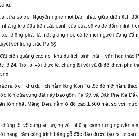
sống.
a cửa sổ xe. Nguyên nghe một bản nhạc giữa diện tích đất
ẹ nhàng tựa đầu trên các cạnh của cửa sổ và để đắm mình tr
c xe không phải là một giọng nói, có lẽ mọi người đang đắm
uyệt vời trong thác Pa Sỹ.
ặt biển quảng cáo nơi khu du lịch sinh thái – văn hóa thác 
 lộ 24. Trở lại với thực tế, chúng tôi vội vã đi để khám phá t
a nó.
hác nước,” Khu du lịch nằm làng Kon Tu tộc đó mỡ nằm, thác
ước lớn của vùng đất này bao gồm Pa Sỹ, và Đăk Pne Ke Đắk 
xuân lớn nhất Măng Đen, nằm ở độ cao 1.500 mét so với mực
h, chúng tôi vô cùng ấn tượng với những cánh rừng nguyên si
i hàng trăm công trình bằng gỗ độc đáo được tạo ra từ bàn t