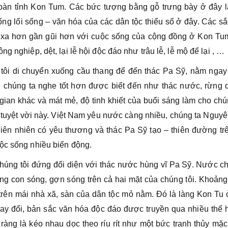
a bàn tỉnh Kon Tum. Các bức tượng bằng gỗ trưng bày ở đây l
ống lối sống – văn hóa của các dân tộc thiểu số ở đây. Các sắ
 xa hơn gần gũi hơn với cuộc sống của cộng đồng ở Kon Tum
g nghiệp, dệt, lại lễ hội độc đáo như trâu lễ, lễ mộ để lại , …
tôi di chuyển xuống cầu thang để đến thác Pa Sỹ, nằm ngay
 chúng ta nghe tốt hơn được biết đến như thác nước, rừng 
gian khác và mát mẻ, độ tinh khiết của buổi sáng làm cho chú
 tuyệt vời này. Việt Nam yêu nước càng nhiều, chúng ta Nguy
iên nhiên có yêu thương và thác Pa Sỹ tạo – thiên đường trê
ộc sống nhiều biến động.
húng tôi đứng đối diện với thác nước hùng vĩ Pa Sỹ. Nước c
ững con sóng, gợn sóng trên cả hai mặt của chúng tôi. Khoản
trên mái nhà xã, sàn của dân tộc mỏ nằm. Đó là làng Kon Tu 
hay đổi, bản sắc văn hóa độc đáo được truyền qua nhiều thế 
àng là kéo nhau dọc theo ríu rít như một bức tranh thủy mặ