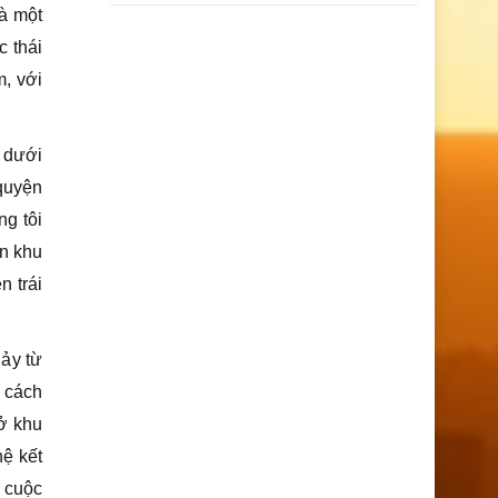
à một
c thái
, với
 dưới
quyện
ng tôi
ên khu
n trái
hảy từ
g cách
ở khu
hệ kết
c cuộc