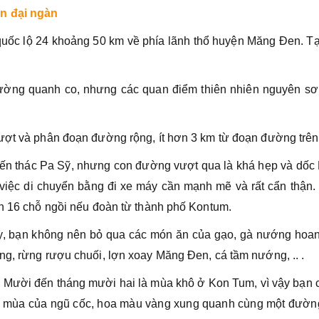
ên đại ngàn
uốc lộ 24 khoảng 50 km về phía lãnh thổ huyện Măng Đen. Tạ
ường quanh co, nhưng các quan điểm thiên nhiên nguyên sơ 
rượt và phân đoạn đường rộng, ít hơn 3 km từ đoạn đường trên
 đến thác Pa Sỹ, nhưng con đường vượt qua là khá hẹp và dố
 việc di chuyển bằng đi xe máy cần mạnh mẽ và rất cẩn thận
ch 16 chỗ ngồi nếu đoàn từ thành phố Kontum.
ây, bạn không nên bỏ qua các món ăn của gạo, gà nướng hoan
ng, rừng rượu chuối, lợn xoay Măng Đen, cá tầm nướng, .. .
áng Mười đến tháng mười hai là mùa khô ở Kon Tum, vì vậy bạn 
là mùa của ngũ cốc, hoa màu vàng xung quanh cùng một đườn