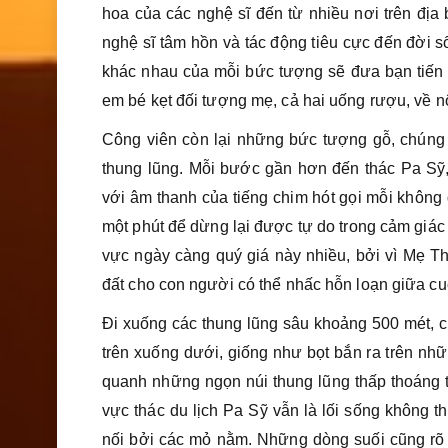
hoa của các nghệ sĩ đến từ nhiều nơi trên đị
nghệ sĩ tâm hồn và tác động tiêu cực đến đời s
khác nhau của mỗi bức tượng sẽ đưa bạn tiến
em bé kẹt đối tượng mẹ, cả hai uống rượu, về nôn
Công viên còn lại những bức tượng gỗ, chúng 
thung lũng. Mỗi bước gần hơn đến thác Pa Sỹ,
với âm thanh của tiếng chim hót gọi mỗi không 
một phút để dừng lại được tự do trong cảm giác
vực ngày càng quý giá này nhiều, bởi vì Mẹ Th
đất cho con người có thể nhấc hỗn loạn giữa cu
Đi xuống các thung lũng sâu khoảng 500 mét, c
trên xuống dưới, giống như bọt bắn ra trên nh
quanh những ngọn núi thung lũng thấp thoáng 
vực thác du lịch Pa Sỹ vẫn là lối sống không t
nối bởi các mỏ nằm. Những dòng suối cũng rõ r