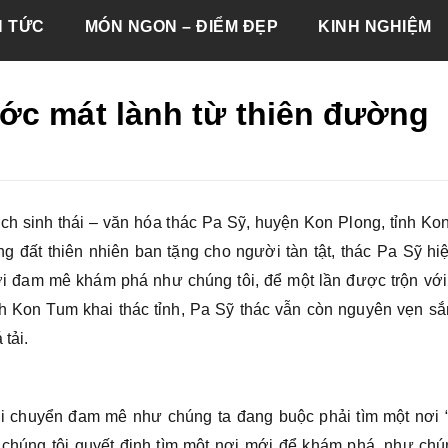
N TỨC
MÓN NGON – ĐIỂM ĐẸP
KINH NGHIỆM
ớc mát lành từ thiên đường
ch sinh thái – văn hóa thác Pa Sỹ, huyện Kon Plong, tỉnh K
 đất thiên nhiên ban tặng cho người tàn tật, thác Pa Sỹ hiệ
i đam mê khám phá như chúng tôi, để một lần được trộn với
nh Kon Tum khai thác tỉnh, Pa Sỹ thác vẫn còn nguyên vẹn sắ
tải.
i chuyển đam mê như chúng ta đang buộc phải tìm một nơi “
chúng tôi quyết định tìm một nơi mới để khám phá, như chún