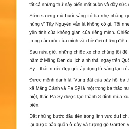
tất cả những thứ này biến mất buồn và đầy sức 
Sớm sương mù buổi sáng có tia nhẹ nhàng qu
hùng vĩ Tây Nguyên vẫn là không có gì. Tôi nh
yên tĩnh của không gian của riêng mình. Chiế
trong cảm xúc của mình và chờ đợi những điều t
Sau nửa giờ, những chiếc xe cho chúng tôi để đ
nằm ở Măng Đen du lịch sinh thái ngay trên Quốc
Sỹ – thác nước đẹp gốc áp dụng từ sáng tạo củ
Được mệnh danh là “Vùng đất của bảy hồ, ba t
xã Măng Cành và Pa Sỹ là một trong ba thác n
biệt, thác Pa Sỹ được tạo thành 3 đỉnh mùa 
biển.
Đặt những bước đầu tiên trong lĩnh vực du lịc
lại được bảo quản ở đây và tượng gỗ Garden vớ