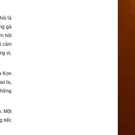
hòi lá
ng gà
im hót
ói cảm
g vị,
a Kon
ao la,
 những
h. Một
g tiếc