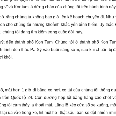
vĩ và Kontum là dừng chân của chúng tôi trên hành trình này
ngờ rằng chúng ta không bao giờ lên kế hoạch chuyến đi. Như
 đã cho chúng tôi những khoảnh khắc yên bình hiếm. By thác 
 chúng tôi đang tìm kiếm trong cuộc đời này.
buýt đến thành phố Kon Tum. Chúng tôi ở thành phố Kon Tu
h trình đến thác Pa Sỹ vào buổi sáng sớm, sau khi chuẩn bị 
i khỏi.
 mất hơn 1 giờ đi bằng xe hơi. xe tải của chúng tôi thông q
trên Quốc lộ 24. Con đường hẹp lót bằng hàng cao chót vó
g tôi cảm thấy lạ thoải mái. Lặng lẽ kéo cửa sổ xe xuống, mộ
lại ùa vào trong xe, hít một hơi thật sâu, bạn sẽ đột nhiên nhì