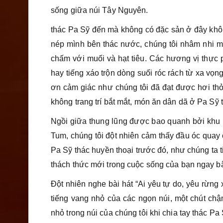
sống giữa núi Tây Nguyên.
thác Pa Sỹ đến mà không có đặc sản ở đây khôn
nép mình bên thác nước, chúng tôi nhâm nhi m
chấm với muối và hạt tiêu. Các hương vị thực 
hay tiếng xáo trộn dòng suối róc rách từ xa vọng l
ơn cảm giác như chúng tôi đã đạt được hơi th
không trang trí bắt mắt, món ăn dân dã ở Pa Sỹ 
Ngồi giữa thung lũng được bao quanh bởi khu
Tum, chúng tôi đột nhiên cảm thấy đầu óc quay
Pa Sỹ thác huyền thoại trước đó, như chúng ta 
thách thức mới trong cuộc sống của bạn ngay b
Đột nhiên nghe bài hát “Ai yêu tự do, yêu rừng
tiếng vang nhỏ của các ngọn núi, một chút chậ
nhỏ trong núi của chúng tôi khi chia tay thác Pa 