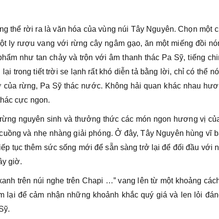
g thể rời ra là văn hóa của vùng núi Tây Nguyên. Chọn một c
ột ly rượu vang với rừng cây ngâm gạo, ăn một miếng đồi nó
phẩm như tan chảy và trộn với âm thanh thác Pa Sỹ, tiếng ch
ại trong tiết trời se lạnh rất khó diễn tả bằng lời, chỉ có thể n
ở của rừng, Pa Sỹ thác nước. Không hải quan khác nhau hươn
thác cực ngon.
 rừng nguyên sinh và thưởng thức các món ngon hương vị củ
 cuồng và nhẹ nhàng giải phóng. Ở đây, Tây Nguyên hùng vĩ b
tiếp tục thêm sức sống mới để sẵn sàng trở lại để đối đầu với
ây giờ.
 xanh trên núi nghe trên Chapi …” vang lên từ một khoảng các
m lại để cảm nhận những khoảnh khắc quý giá và len lỏi đán
Sỹ.