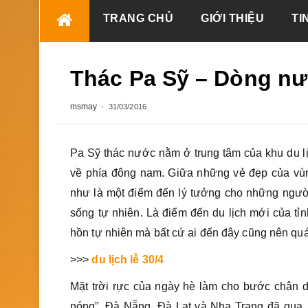
Skip
TRANG CHỦ
GIỚI THIỆU
TI
to
content
Thác Pa Sỹ – Dòng nư
msmay
31/03/2016
Pa Sỹ thác nước nằm ở trung tâm của khu du lị
về phía đông nam. Giữa những vẻ đẹp của vùng
như là một điểm đến lý tưởng cho những ngườ
sống tự nhiên. Là điểm đến du lịch mới của tỉ
hồn tự nhiên mà bất cứ ai đến đây cũng nên quá 
>>>
du lịch lễ 30/4
Mặt trời rực của ngày hè làm cho bước chân d
nóng”. Đà Nẵng, Đà Lạt và Nha Trang đã qua, 