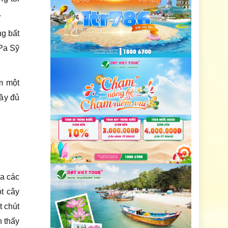
.
ng bất
Pa Sỹ
m một
đầy đủ
ua các
t cây
t chút
n thấy