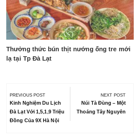
Thưởng thức bún thịt nướng ống tre mới
lạ tại Tp Đà Lạt
Điều
hướng
PREVIOUS POST
NEXT POST
bài
Previous
Next
Kinh Nghiệm Du Lịch
Núi Tà Đùng – Một
viết
Post:
Post:
Đà Lạt Với 1,5,1,9 Triệu
Thoáng Tây Nguyên
Đồng Của 9X Hà Nội