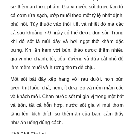
sự thèm ăn thực phẩm. Gia vị nước sốt được làm từ
cá cơm rửa sạch, ướp muối theo một tỷ lệ nhất định,
phủ nồi. Tùy thuộc vào thời tiết và nhiệt độ mà các
cá sau khoảng 7-9 ngày có thể được đun sôi. Trong
khi đó sốt là mùi dày và hơi ngọt thở khảm đặc
trưng. Khi ăn kèm với bún, thảo dược thêm nhiều
gia vị như chanh, tỏi, tiêu, đường và dứa cắt nhỏ để
làm mềm muối và hương thơm dễ chịu.
Một sốt bát đầy xếp hạng với rau dưới, hơn bún
tươi, thịt luộc, chả, nem, ít dưa leo và nêm mắm cốc
và khách mời. Chan nước sốt mì gia vị trong một bát
và trộn, tất cả hỗn hợp, nước sốt gia vị mùi thơm
tăng lên, kích thích sự thèm ăn của bạn, cảm thấy
như ăn uống đúng cách.