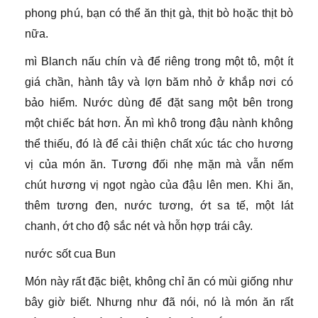
phong phú, bạn có thể ăn thịt gà, thịt bò hoặc thịt bò
nữa.
mì Blanch nấu chín và để riêng trong một tô, một ít
giá chần, hành tây và lợn băm nhỏ ở khắp nơi có
bảo hiểm. Nước dùng để đặt sang một bên trong
một chiếc bát hơn. Ăn mì khô trong đậu nành không
thể thiếu, đó là để cải thiện chất xúc tác cho hương
vị của món ăn. Tương đối nhẹ mặn mà vẫn nếm
chút hương vị ngọt ngào của đậu lên men. Khi ăn,
thêm tương đen, nước tương, ớt sa tế, một lát
chanh, ớt cho độ sắc nét và hỗn hợp trái cây.
nước sốt cua Bun
Món này rất đặc biệt, không chỉ ăn có mùi giống như
bây giờ biết. Nhưng như đã nói, nó là món ăn rất