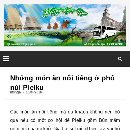
Skip
to
Những món ăn nổi tiếng ở phố
content
núi Pleiku
msnga
15/04/2016
Các món ăn nổi tiếng mà du khách không nên bỏ
qua nếu có một cơ hội để Pleiku gồm Bún mắm
nêm, mì cua mì khô. Gia Lai sốt mì ớt hơi cay, vai trò