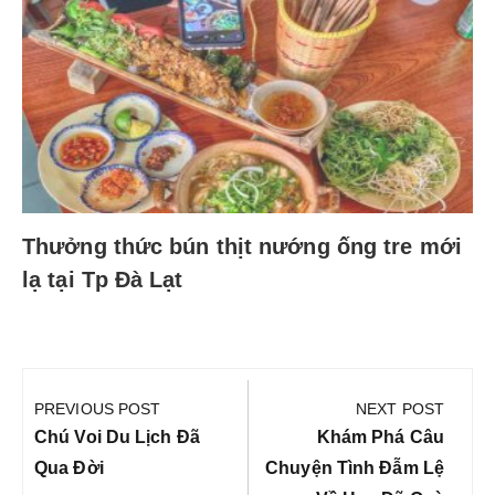
Thưởng thức bún thịt nướng ống tre mới
lạ tại Tp Đà Lạt
Điều
hướng
PREVIOUS POST
NEXT POST
bài
Previous
Next
Chú Voi Du Lịch Đã
Khám Phá Câu
viết
Post:
Post:
Qua Đời
Chuyện Tình Đẫm Lệ