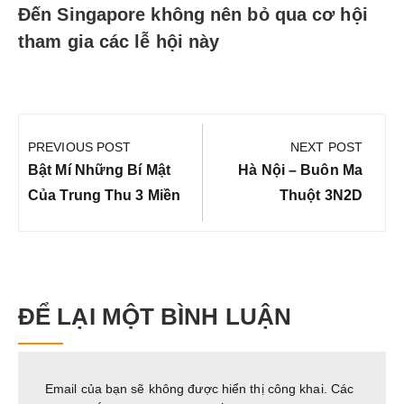
Đến Singapore không nên bỏ qua cơ hội
tham gia các lễ hội này
Điều
hướng
PREVIOUS POST
NEXT POST
bài
Previous
Next
Bật Mí Những Bí Mật
Hà Nội – Buôn Ma
viết
Post:
Post:
Của Trung Thu 3 Miền
Thuột 3N2D
ĐỂ LẠI MỘT BÌNH LUẬN
Email của bạn sẽ không được hiển thị công khai.
Các