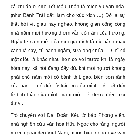
cả chuẩn bị cho Tết Mậu Thân là “dịch vụ văn hóa”
(như Bánh Trái đất, làm cho xúc xích …) Đó là sự
thật bởi vì, giàu hay nghèo, không gian công cộng
nhà năm mới hương thơm vẫn còn ấm của hương.
Ngày lễ năm mới của mỗi gia đình là đủ bánh màu
xanh lá cây, củ hành ngâm, sữa ong chúa … Chỉ có
một điều là khác nhau hơn so với trước khi là ngày
hôm nay, xã hội đang đầy đủ, khi mọi người không
phải chờ năm mới có bánh thịt, gạo, biển sơn rãnh
của bạn … nó đến từ trái tim của mình Tết Tết đến
từ tinh thần của mình, năm mới Tết được điền mọi
dư vị.
Trò chuyện với Đại Đoàn Kết, tờ báo Phóng viên,
nhà nghiên cứu văn hóa Hữu Ngọc cho rằng, người
nước ngoài đến Việt Nam, muốn hiểu rõ hơn về văn