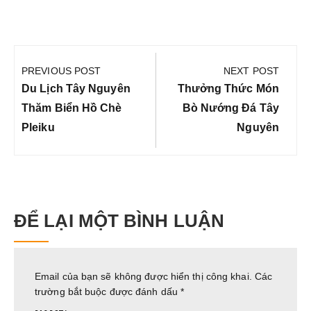
Điều
hướng
PREVIOUS POST
NEXT POST
bài
Previous
Next
Du Lịch Tây Nguyên
Thưởng Thức Món
viết
Post:
Post:
Thăm Biển Hồ Chè
Bò Nướng Đá Tây
Pleiku
Nguyên
ĐỂ LẠI MỘT BÌNH LUẬN
Email của bạn sẽ không được hiển thị công khai.
Các
trường bắt buộc được đánh dấu
*