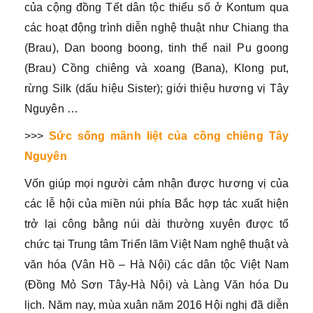
của cộng đồng Tết dân tộc thiểu số ở Kontum qua
các hoạt động trình diễn nghệ thuật như Chiang tha
(Brau), Dan boong boong, tinh thể nail Pu goong
(Brau) Cồng chiêng và xoang (Bana), Klong put,
rừng Silk (dấu hiệu Sister); giới thiệu hương vị Tây
Nguyên …
>>>
Sức sống mãnh liệt của cồng chiêng Tây
Nguyên
Vốn giúp mọi người cảm nhận được hương vị của
các lễ hội của miền núi phía Bắc hợp tác xuất hiện
trở lại công bằng núi dài thường xuyên được tổ
chức tại Trung tâm Triển lãm Việt Nam nghệ thuật và
văn hóa (Vân Hồ – Hà Nội) các dân tộc Việt Nam
(Đồng Mỏ Sơn Tây-Hà Nội) và Làng Văn hóa Du
lịch. Năm nay, mùa xuân năm 2016 Hội nghị đã diễn